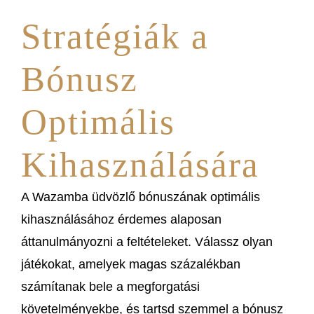
Stratégiák a
Bónusz
Optimális
Kihasználására
A Wazamba üdvözlő bónuszának optimális
kihasználásához érdemes alaposan
áttanulmányozni a feltételeket. Válassz olyan
játékokat, amelyek magas százalékban
számítanak bele a megforgatási
követelményekbe, és tartsd szemmel a bónusz