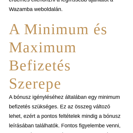
Wazamba weboldalán.
A Minimum és
Maximum
Befizetés
Szerepe
A bónusz igényléséhez általában egy minimum
befizetés szükséges. Ez az összeg változó
lehet, ezért a pontos feltételek mindig a bónusz
leírásában találhatók. Fontos figyelembe venni,