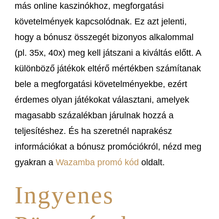
más online kaszinókhoz, megforgatási
követelmények kapcsolódnak. Ez azt jelenti,
hogy a bónusz összegét bizonyos alkalommal
(pl. 35x, 40x) meg kell játszani a kiváltás előtt. A
különböző játékok eltérő mértékben számítanak
bele a megforgatási követelményekbe, ezért
érdemes olyan játékokat választani, amelyek
magasabb százalékban járulnak hozzá a
teljesítéshez. És ha szeretnél naprakész
információkat a bónusz promóciókról, nézd meg
gyakran a
Wazamba promó kód
oldalt.
Ingyenes