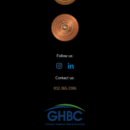
Follow us:
Contact us:
832-365-3386