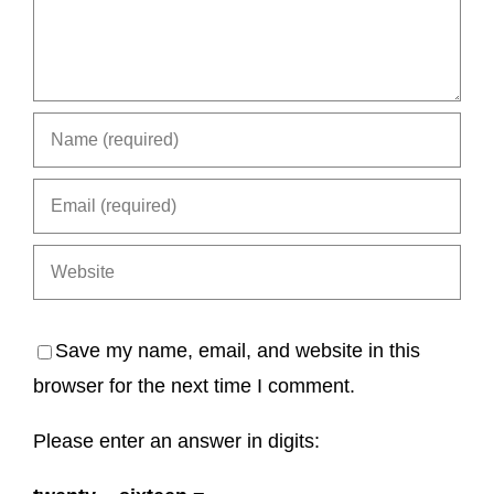
Save my name, email, and website in this
browser for the next time I comment.
Please enter an answer in digits: