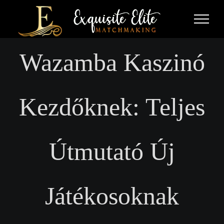
Skip
to
content
Wazamba Kaszinó
Kezdőknek: Teljes
Útmutató Új
Játékosoknak