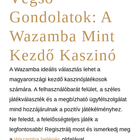
Gondolatok: A
Wazamba Mint
Kezdő Kaszinó
A Wazamba ideális választás lehet a
magyarországi kezdő kaszinójátékosok
számára. A felhasználóbarát felület, a széles
játékválaszték és a megbízható ügyfélszolgálat
mind hozzájárulnak a pozitív játékélményhez.
Ne feledd, a felelősségteljes játék a
legfontosabb! Regisztrálj most és ismerkedj meg
a
Wazamba belépés
oldalával.