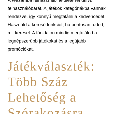
A Wazamba felhasználói felülete rendkívül
felhasználóbarát. A játékok kategóriákba vannak
rendezve, így könnyű megtalálni a kedvencedet.
Használd a kereső funkciót, ha pontosan tudod,
mit keresel. A főoldalon mindig megtalálod a
legnépszerűbb játékokat és a legújabb
promóciókat.
Játékválaszték:
Több Száz
Lehetőség a
Szórakozásra