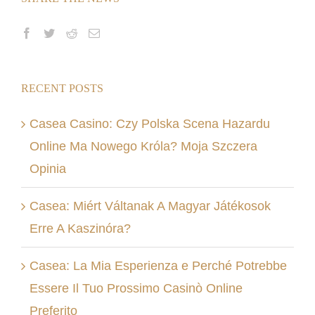
RECENT POSTS
Casea Casino: Czy Polska Scena Hazardu
Online Ma Nowego Króla? Moja Szczera
Opinia
Casea: Miért Váltanak A Magyar Játékosok
Erre A Kaszinóra?
Casea: La Mia Esperienza e Perché Potrebbe
Essere Il Tuo Prossimo Casinò Online
Preferito