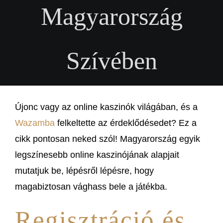
Magyarország
Szívében
Újonc vagy az online kaszinók világában, és a
Wazamba
felkeltette az érdeklődésedet? Ez a
cikk pontosan neked szól! Magyarország egyik
legszínesebb online kaszinójának alapjait
mutatjuk be, lépésről lépésre, hogy
magabiztosan vághass bele a játékba.
Regisztráció és