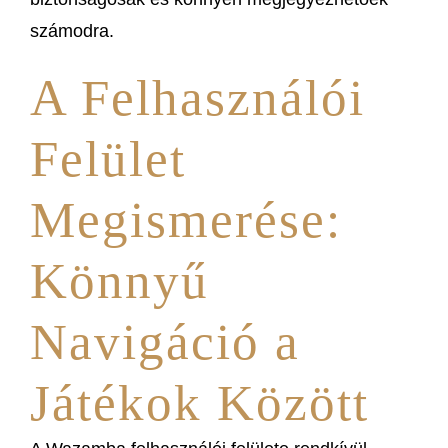
számodra.
A Felhasználói
Felület
Megismerése:
Könnyű
Navigáció a
Játékok Között