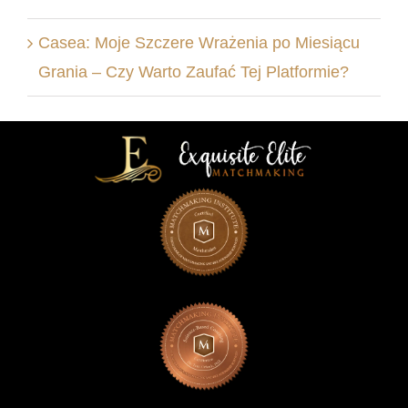
Casea: Moje Szczere Wrażenia po Miesiącu
Grania – Czy Warto Zaufać Tej Platformie?