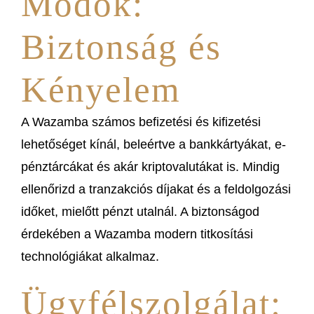
Módok:
Biztonság és
Kényelem
A Wazamba számos befizetési és kifizetési
lehetőséget kínál, beleértve a bankkártyákat, e-
pénztárcákat és akár kriptovalutákat is. Mindig
ellenőrizd a tranzakciós díjakat és a feldolgozási
időket, mielőtt pénzt utalnál. A biztonságod
érdekében a Wazamba modern titkosítási
technológiákat alkalmaz.
Ügyfélszolgálat: