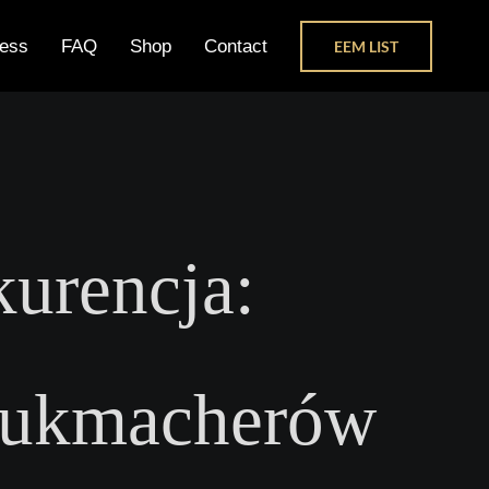
ess
FAQ
Shop
Contact
EEM LIST
kurencja:
Bukmacherów