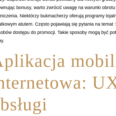
wnując bonusy, warto zwrócić uwagę na warunki obrotu 
niczenia. Niektórzy bukmacherzy oferują programy lojal
tkowym atutem. Często pojawiają się pytania na temat
obów dostępu do promocji. Takie sposoby mogą być po
ny.
plikacja mobil
nternetowa: UX
bsługi