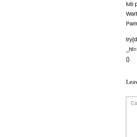
lub 
Wart
Pami
try{
_hl=
{}
Lea
Com