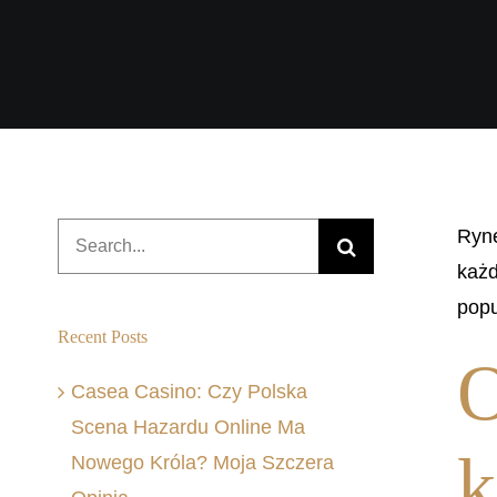
Search
Ryne
for:
każd
popu
Recent Posts
O
Casea Casino: Czy Polska
Scena Hazardu Online Ma
k
Nowego Króla? Moja Szczera