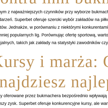
ym z najważniejszych czynników przy wyborze bukmache
darzeń. Superbet oferuje szeroki wybór zakładów na piłk
tów. Jednakże, w porównaniu z niektórymi konkurentami
mniej popularnych lig. Porównując ofertę sportową, war
jalnych, takich jak zakłady na statystyki zawodników cz
ursy i marża: 
najdziesz najl
y oferowane przez bukmachera bezpośrednio wpływają n
szy zysk. Superbet oferuje konkurencyjne kursy, ale wa