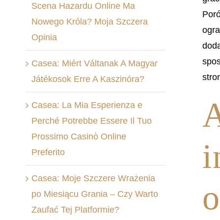
Scena Hazardu Online Ma
Poró
Nowego Króla? Moja Szczera
ogra
Opinia
doda
spos
Casea: Miért Váltanak A Magyar
stro
Játékosok Erre A Kaszinóra?
A
Casea: La Mia Esperienza e
Perché Potrebbe Essere Il Tuo
Prossimo Casinò Online
i
Preferito
Casea: Moje Szczere Wrażenia
o
po Miesiącu Grania – Czy Warto
Zaufać Tej Platformie?