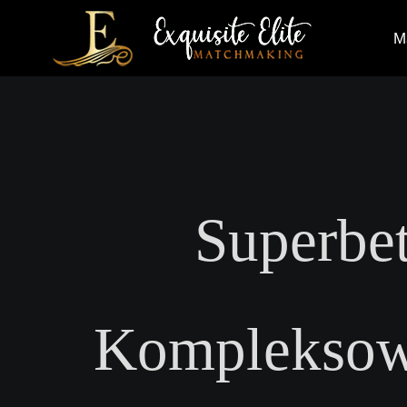
Skip
M
to
content
Superbet
Kompleksow