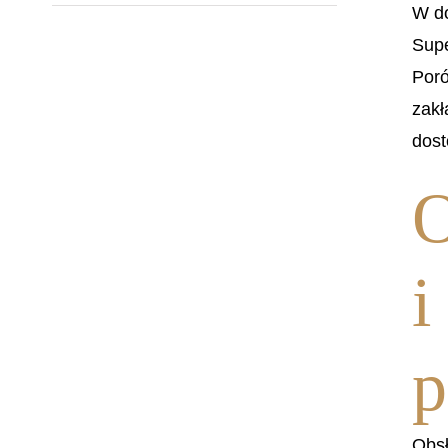
W do
Supe
Poró
zakł
dost
O
i
Obsł