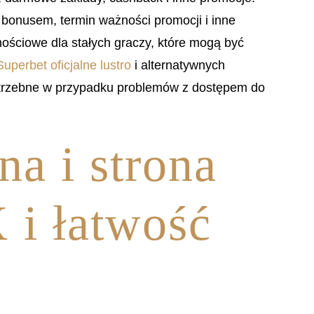
bonusem, termin ważności promocji i inne
nościowe dla stałych graczy, które mogą być
Superbet oficjalne lustro
i alternatywnych
trzebne w przypadku problemów z dostępem do
na i strona
 i łatwość