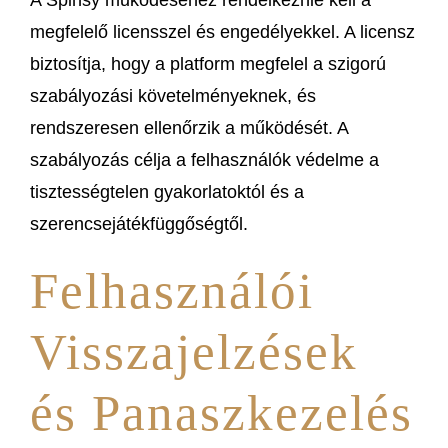
megfelelő licensszel és engedélyekkel. A licensz
biztosítja, hogy a platform megfelel a szigorú
szabályozási követelményeknek, és
rendszeresen ellenőrzik a működését. A
szabályozás célja a felhasználók védelme a
tisztességtelen gyakorlatoktól és a
szerencsejátékfüggőségtől.
Felhasználói
Visszajelzések
és Panaszkezelés