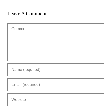
Leave A Comment
Comment