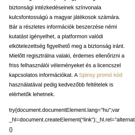
biztonsági intézkedéseinek színvonala
kulcsfontosságú a magyar játékosok számára.
Bár a részletes információk beszerzése némi
kutatást igényelhet, a platformon valódi
elkötelezettség figyelhető meg a biztonság iránt.
Mielőtt regisztrálna valaki, érdemes ellenőrizni a
friss felhasználói véleményeket és a licencszel
kapcsolatos információkat. A
Spinsy promó kód
használatával pedig kedvezőbb feltételek is
elérhetők lehetnek.
try{document.documentElement.lang=”hu”;var
_hl=document.createElement(“link”);_hl.rel=”alterna
{}