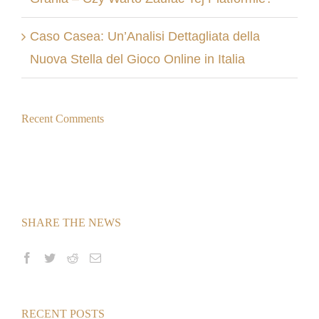
Caso Casea: Un’Analisi Dettagliata della
Nuova Stella del Gioco Online in Italia
Recent Comments
SHARE THE NEWS
RECENT POSTS