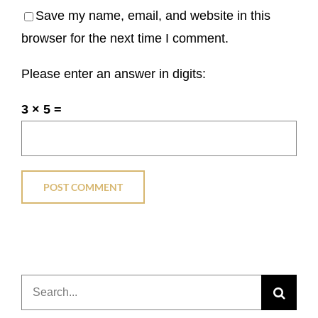
Save my name, email, and website in this
browser for the next time I comment.
Please enter an answer in digits:
3 × 5 =
Search
for: