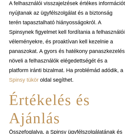
A felhasználói visszajelzések értékes információt
nyújtanak az ügyfélszolgálat és a biztonság
terén tapasztalható hiányosságokról. A
Spinsynek figyelmet kell fordítania a felhasználói
véleményekre, és proaktívan kell kezelnie a
panaszokat. A gyors és hatékony panaszkezelés
növeli a felhasználók elégedettségét és a
platform iránti bizalmat. Ha problémád adódik, a
Spinsy tükör
oldal segíthet.
Értékelés és
Ajánlás
Összefoglalva, a Spinsy ügyfélszolgálatának és