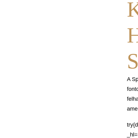
K
H
S
A Sp
font
felh
amen
try{
_hl=