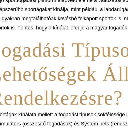
jó sportfogadási platform alapvető eleme a változatos sp
épszerűbb sportágakat kínálja, mint például a labdarúgá
l gyakran megtalálhatóak kevésbé felkapott sportok is, mi
rtok is. Fontos, hogy a kínálat lefedje a magyar fogadók
ogadási Típus
ehetőségek Ál
endelkezésre?
ortágak kínálata mellett a fogadási típusok sokfélesége 
mulators (összesítő fogadások) és System bets (rendsze