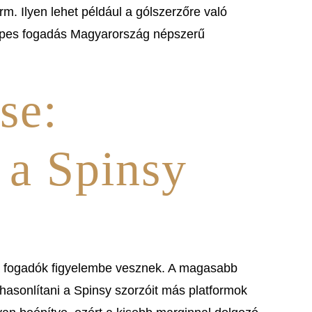
rm. Ilyen lehet például a gólszerzőre való
epes fogadás Magyarország népszerű
se:
 a Spinsy
 a fogadók figyelembe vesznek. A magasabb
asonlítani a Spinsy szorzóit más platformok