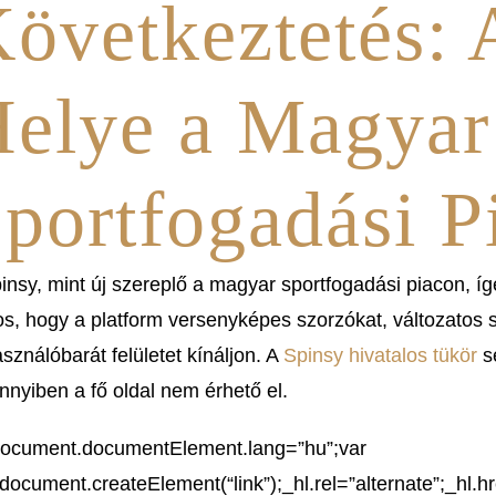
övetkeztetés: 
elye a Magyar
portfogadási P
insy, mint új szereplő a magyar sportfogadási piacon, í
os, hogy a platform versenyképes szorzókat, változatos s
asználóbarát felületet kínáljon. A
Spinsy hivatalos tükör
se
nyiben a fő oldal nem érhető el.
document.documentElement.lang=”hu”;var
document.createElement(“link”);_hl.rel=”alternate”;_hl.h