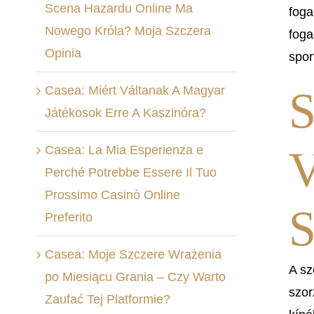
Scena Hazardu Online Ma
foga
Nowego Króla? Moja Szczera
foga
Opinia
spor
Casea: Miért Váltanak A Magyar
S
Játékosok Erre A Kaszinóra?
V
Casea: La Mia Esperienza e
Perché Potrebbe Essere Il Tuo
Prossimo Casinò Online
S
Preferito
Casea: Moje Szczere Wrażenia
A sz
po Miesiącu Grania – Czy Warto
szor
Zaufać Tej Platformie?