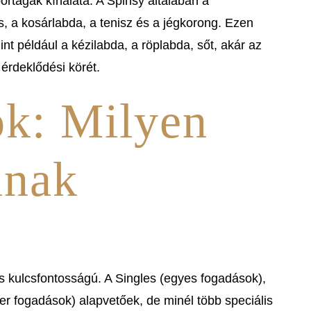
ortágak kínálata. A Spinsy általában a
s, a kosárlabda, a tenisz és a jégkorong. Ezen
nt például a kézilabda, a röplabda, sőt, akár az
 érdeklődési körét.
ok: Milyen
lnak
is kulcsfontosságú. A Singles (egyes fogadások),
r fogadások) alapvetőek, de minél több speciális