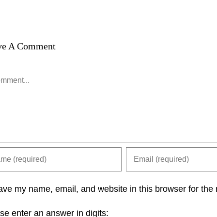
ve A Comment
ment
ve my name, email, and website in this browser for the
se enter an answer in digits: