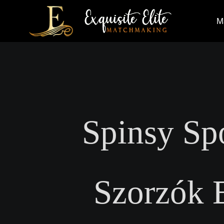
Skip
M
to
content
Spinsy Spo
Szorzók 