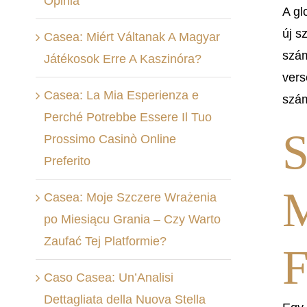
Opinia
A gl
új s
Casea: Miért Váltanak A Magyar
szám
Játékosok Erre A Kaszinóra?
vers
Casea: La Mia Esperienza e
szá
Perché Potrebbe Essere Il Tuo
S
Prossimo Casinò Online
Preferito
M
Casea: Moje Szczere Wrażenia
po Miesiącu Grania – Czy Warto
Zaufać Tej Platformie?
F
Caso Casea: Un’Analisi
Dettagliata della Nuova Stella