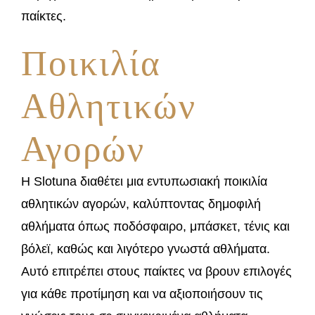
παίκτες.
Ποικιλία
Αθλητικών
Αγορών
Η Slotuna διαθέτει μια εντυπωσιακή ποικιλία
αθλητικών αγορών, καλύπτοντας δημοφιλή
αθλήματα όπως ποδόσφαιρο, μπάσκετ, τένις και
βόλεϊ, καθώς και λιγότερο γνωστά αθλήματα.
Αυτό επιτρέπει στους παίκτες να βρουν επιλογές
για κάθε προτίμηση και να αξιοποιήσουν τις