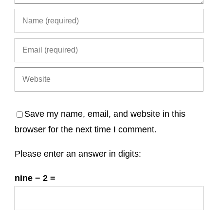
Save my name, email, and website in this
browser for the next time I comment.
Please enter an answer in digits:
nine − 2 =