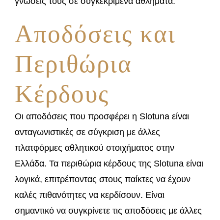
γνώσεις τους σε συγκεκριμένα αθλήματα.
Αποδόσεις και
Περιθώρια
Κέρδους
Οι αποδόσεις που προσφέρει η Slotuna είναι
ανταγωνιστικές σε σύγκριση με άλλες
πλατφόρμες αθλητικού στοιχήματος στην
Ελλάδα. Τα περιθώρια κέρδους της Slotuna είναι
λογικά, επιτρέποντας στους παίκτες να έχουν
καλές πιθανότητες να κερδίσουν. Είναι
σημαντικό να συγκρίνετε τις αποδόσεις με άλλες