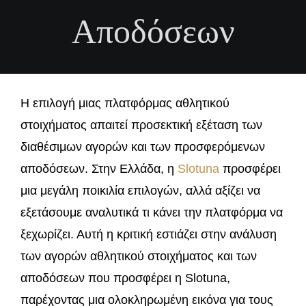
Αποδόσεων
Η επιλογή μιας πλατφόρμας αθλητικού
στοιχήματος απαιτεί προσεκτική εξέταση των
διαθέσιμων αγορών και των προσφερόμενων
αποδόσεων. Στην Ελλάδα, η
Slotuna
προσφέρει
μια μεγάλη ποικιλία επιλογών, αλλά αξίζει να
εξετάσουμε αναλυτικά τι κάνει την πλατφόρμα να
ξεχωρίζει. Αυτή η κριτική εστιάζει στην ανάλυση
των αγορών αθλητικού στοιχήματος και των
αποδόσεων που προσφέρει η Slotuna,
παρέχοντας μια ολοκληρωμένη εικόνα για τους