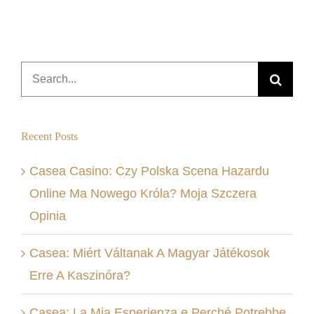
Search
for:
Recent Posts
Casea Casino: Czy Polska Scena Hazardu
Online Ma Nowego Króla? Moja Szczera
Opinia
Casea: Miért Váltanak A Magyar Játékosok
Erre A Kaszinóra?
Casea: La Mia Esperienza e Perché Potrebbe