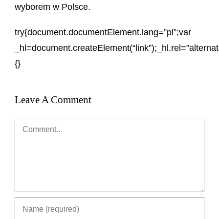
wyborem w Polsce.
try{document.documentElement.lang=”pl”;var
_hl=document.createElement(“link”);_hl.rel=”alternat
{}
Leave A Comment
Comment