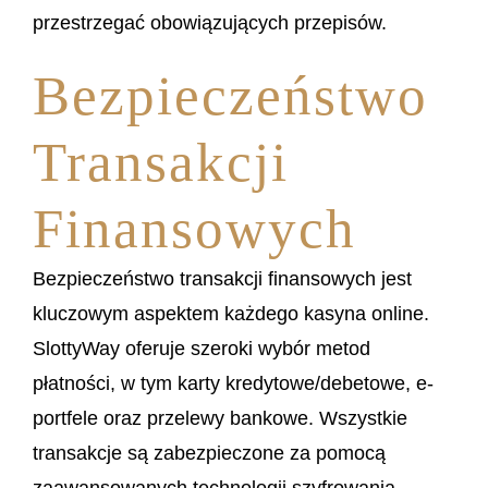
przestrzegać obowiązujących przepisów.
Bezpieczeństwo
Transakcji
Finansowych
Bezpieczeństwo transakcji finansowych jest
kluczowym aspektem każdego kasyna online.
SlottyWay oferuje szeroki wybór metod
płatności, w tym karty kredytowe/debetowe, e-
portfele oraz przelewy bankowe. Wszystkie
transakcje są zabezpieczone za pomocą
zaawansowanych technologii szyfrowania,