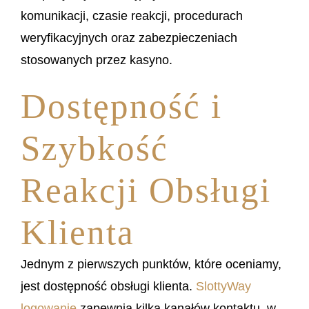
komunikacji, czasie reakcji, procedurach
weryfikacyjnych oraz zabezpieczeniach
stosowanych przez kasyno.
Dostępność i
Szybkość
Reakcji Obsługi
Klienta
Jednym z pierwszych punktów, które oceniamy,
jest dostępność obsługi klienta.
SlottyWay
logowanie
zapewnia kilka kanałów kontaktu, w