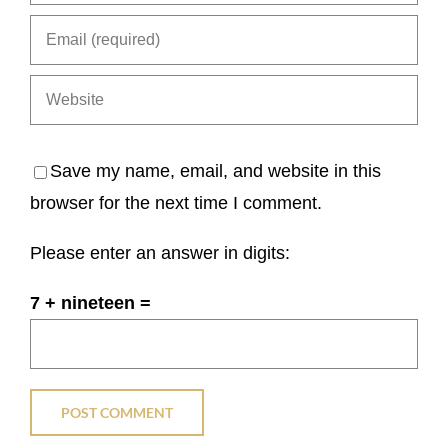
Save my name, email, and website in this
browser for the next time I comment.
Please enter an answer in digits:
7 + nineteen =