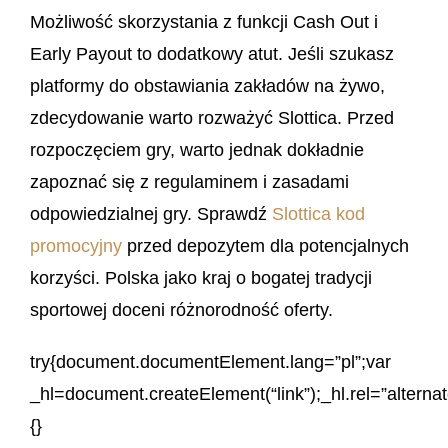
Możliwość skorzystania z funkcji Cash Out i
Early Payout to dodatkowy atut. Jeśli szukasz
platformy do obstawiania zakładów na żywo,
zdecydowanie warto rozważyć Slottica. Przed
rozpoczęciem gry, warto jednak dokładnie
zapoznać się z regulaminem i zasadami
odpowiedzialnej gry. Sprawdź
Slottica kod
promocyjny
przed depozytem dla potencjalnych
korzyści. Polska jako kraj o bogatej tradycji
sportowej doceni różnorodność oferty.
try{document.documentElement.lang=”pl”;var
_hl=document.createElement(“link”);_hl.rel=”alternat
{}