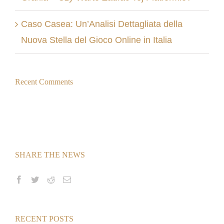
Caso Casea: Un’Analisi Dettagliata della
Nuova Stella del Gioco Online in Italia
Recent Comments
SHARE THE NEWS
RECENT POSTS