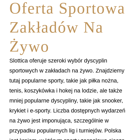
Oferta Sportowa
Zakładów Na
Żywo
Slottica oferuje szeroki wybór dyscyplin
sportowych w zakładach na żywo. Znajdziemy
tutaj popularne sporty, takie jak piłka nożna,
tenis, koszykówka i hokej na lodzie, ale także
mniej popularne dyscypliny, takie jak snooker,
krykiet i e-sporty. Liczba dostępnych wydarzeń
na żywo jest imponująca, szczególnie w
przypadku popularnych lig i turniejów. Polska