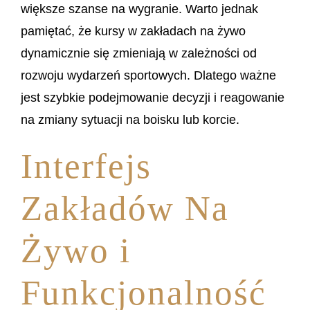
większe szanse na wygranie. Warto jednak
pamiętać, że kursy w zakładach na żywo
dynamicznie się zmieniają w zależności od
rozwoju wydarzeń sportowych. Dlatego ważne
jest szybkie podejmowanie decyzji i reagowanie
na zmiany sytuacji na boisku lub korcie.
Interfejs
Zakładów Na
Żywo i
Funkcjonalność