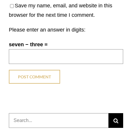
Save my name, email, and website in this
browser for the next time I comment.
Please enter an answer in digits:
seven − three =
Search
for: