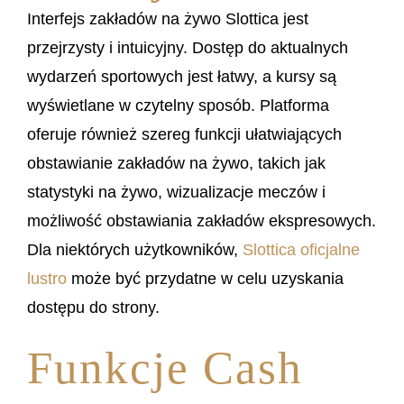
Interfejs zakładów na żywo Slottica jest
przejrzysty i intuicyjny. Dostęp do aktualnych
wydarzeń sportowych jest łatwy, a kursy są
wyświetlane w czytelny sposób. Platforma
oferuje również szereg funkcji ułatwiających
obstawianie zakładów na żywo, takich jak
statystyki na żywo, wizualizacje meczów i
możliwość obstawiania zakładów ekspresowych.
Dla niektórych użytkowników,
Slottica oficjalne
lustro
może być przydatne w celu uzyskania
dostępu do strony.
Funkcje Cash