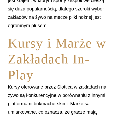
jest krajem, w którym sporty zespołowe cieszą
się dużą popularnością, dlatego szeroki wybór
zakładów na żywo na mecze piłki nożnej jest
ogromnym plusem.
Kursy i Marże w
Zakładach In-
Play
Kursy oferowane przez Slottica w zakładach na
żywo są konkurencyjne w porównaniu z innymi
platformami bukmacherskimi. Marże są
umiarkowane, co oznacza, że gracze mają