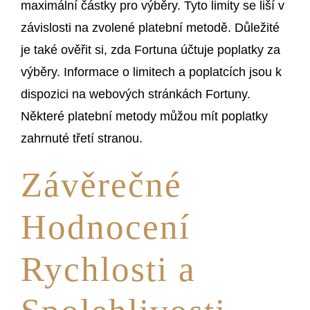
maximální částky pro výběry. Tyto limity se liší v
závislosti na zvolené platební metodě. Důležité
je také ověřit si, zda Fortuna účtuje poplatky za
výběry. Informace o limitech a poplatcích jsou k
dispozici na webových stránkách Fortuny.
Některé platební metody můžou mít poplatky
zahrnuté třetí stranou.
Závěrečné
Hodnocení
Rychlosti a