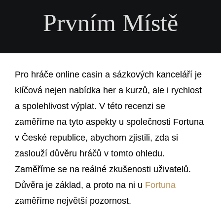
Prvním Místě
Pro hráče online casin a sázkových kanceláří je
klíčová nejen nabídka her a kurzů, ale i rychlost
a spolehlivost výplat. V této recenzi se
zaměříme na tyto aspekty u společnosti Fortuna
v České republice, abychom zjistili, zda si
zaslouží důvěru hráčů v tomto ohledu.
Zaměříme se na reálné zkušenosti uživatelů.
Důvěra je základ, a proto na ni u
Fortuna
zaměříme největší pozornost.