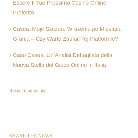
Essere Il Tuo Prossimo Casinò Online
Preferito
Casea: Moje Szczere Wrażenia po Miesiącu
Grania – Czy Warto Zaufać Tej Platformie?
Caso Casea: Un’Analisi Dettagliata della
Nuova Stella del Gioco Online in Italia
Recent Comments
SHARE THE NEWS