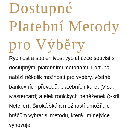
Dostupné
Platební Metody
pro Výběry
Rychlost a spolehlivost výplat úzce souvisí s
dostupnými platebními metodami. Fortuna
nabízí několik možností pro výběry, včetně
bankovních převodů, platebních karet (Visa,
Mastercard) a elektronických peněženek (Skrill,
Neteller). Široká škála možností umožňuje
hráčům vybrat si metodu, která jim nejvíce
vyhovuje.