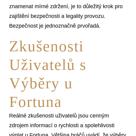
znamenat mírné zdržení, je to důležitý krok pro
zajištění bezpečnosti a legality provozu.
Bezpečnost je jednoznačně prvořadá.
Zkušenosti
Uživatelů s
Výběry u
Fortuna
Reálné zkušenosti uživatelů jsou cenným
zdrojem informací o rychlosti a spolehlivosti
výplat u Fortuna. Většina hráčů uvádí, že výběry