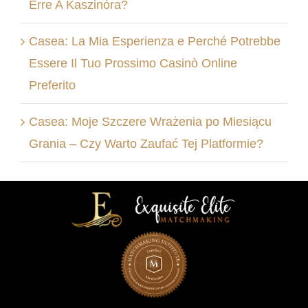
Erre A Kaszinóra?
Casea: La Mia Esperienza e Perché Potrebbe
Essere Il Tuo Prossimo Casinò Online
Preferito
Casea: Moje Szczere Wrażenia po Miesiącu
Grania – Czy Warto Zaufać Tej Platformie?