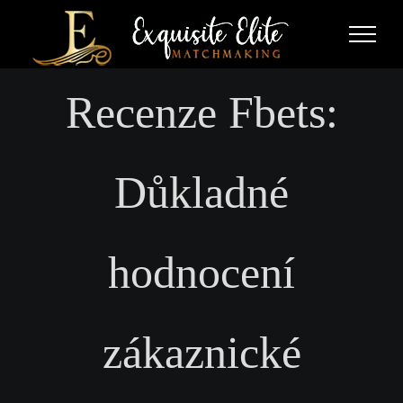
Skip
to
content
Recenze Fbets:
Důkladné
hodnocení
zákaznické