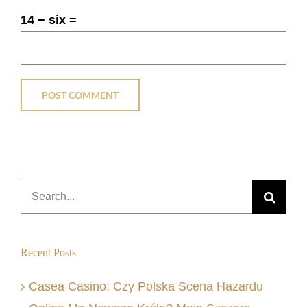
14 − six =
Search
for:
Recent Posts
Casea Casino: Czy Polska Scena Hazardu