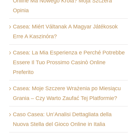
Online Ma Nowego Króla? Moja Szczera
Opinia
Casea: Miért Váltanak A Magyar Játékosok
Erre A Kaszinóra?
Casea: La Mia Esperienza e Perché Potrebbe
Essere Il Tuo Prossimo Casinò Online
Preferito
Casea: Moje Szczere Wrażenia po Miesiącu
Grania – Czy Warto Zaufać Tej Platformie?
Caso Casea: Un’Analisi Dettagliata della
Nuova Stella del Gioco Online in Italia