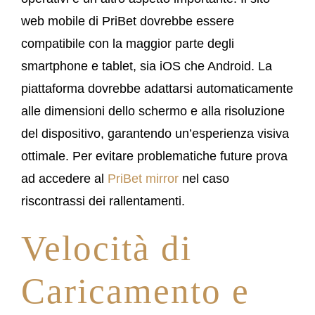
web mobile di PriBet dovrebbe essere
compatibile con la maggior parte degli
smartphone e tablet, sia iOS che Android. La
piattaforma dovrebbe adattarsi automaticamente
alle dimensioni dello schermo e alla risoluzione
del dispositivo, garantendo un’esperienza visiva
ottimale. Per evitare problematiche future prova
ad accedere al
PriBet mirror
nel caso
riscontrassi dei rallentamenti.
Velocità di
Caricamento e