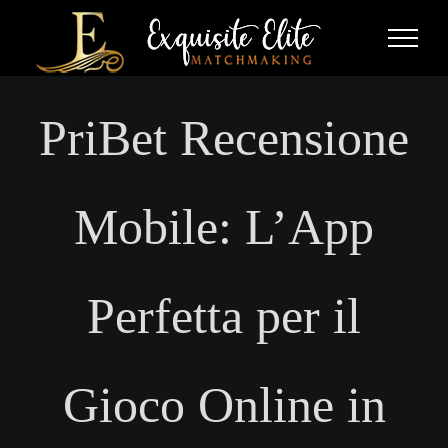
Skip
to
content
PriBet Recensione
Mobile: L’App
Perfetta per il
Gioco Online in