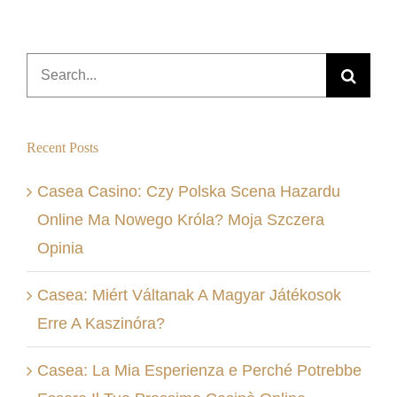
Search
for:
Recent Posts
Casea Casino: Czy Polska Scena Hazardu
Online Ma Nowego Króla? Moja Szczera
Opinia
Casea: Miért Váltanak A Magyar Játékosok
Erre A Kaszinóra?
Casea: La Mia Esperienza e Perché Potrebbe