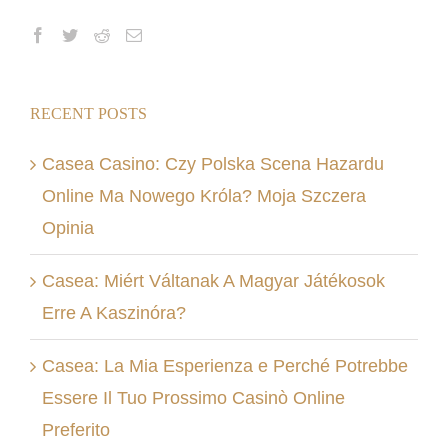
RECENT POSTS
Casea Casino: Czy Polska Scena Hazardu
Online Ma Nowego Króla? Moja Szczera
Opinia
Casea: Miért Váltanak A Magyar Játékosok
Erre A Kaszinóra?
Casea: La Mia Esperienza e Perché Potrebbe
Essere Il Tuo Prossimo Casinò Online
Preferito