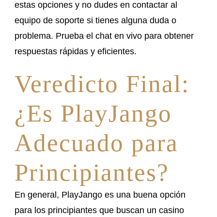
estas opciones y no dudes en contactar al
equipo de soporte si tienes alguna duda o
problema. Prueba el chat en vivo para obtener
respuestas rápidas y eficientes.
Veredicto Final:
¿Es PlayJango
Adecuado para
Principiantes?
En general, PlayJango es una buena opción
para los principiantes que buscan un casino