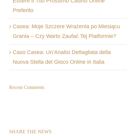
Essere Il Tuo Prossimo Casinò Online
Preferito
Casea: Moje Szczere Wrażenia po Miesiącu
Grania – Czy Warto Zaufać Tej Platformie?
Caso Casea: Un’Analisi Dettagliata della
Nuova Stella del Gioco Online in Italia
Recent Comments
SHARE THE NEWS