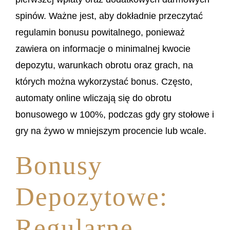
spinów. Ważne jest, aby dokładnie przeczytać
regulamin bonusu powitalnego, ponieważ
zawiera on informacje o minimalnej kwocie
depozytu, warunkach obrotu oraz grach, na
których można wykorzystać bonus. Często,
automaty online wliczają się do obrotu
bonusowego w 100%, podczas gdy gry stołowe i
gry na żywo w mniejszym procencie lub wcale.
Bonusy
Depozytowe:
Regularne