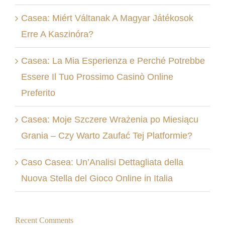
Casea: Miért Váltanak A Magyar Játékosok
Erre A Kaszinóra?
Casea: La Mia Esperienza e Perché Potrebbe
Essere Il Tuo Prossimo Casinò Online
Preferito
Casea: Moje Szczere Wrażenia po Miesiącu
Grania – Czy Warto Zaufać Tej Platformie?
Caso Casea: Un’Analisi Dettagliata della
Nuova Stella del Gioco Online in Italia
Recent Comments