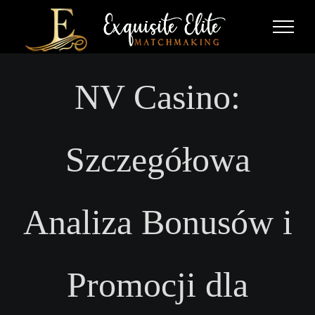
Skip
to
content
NV Casino:
Szczegółowa
Analiza Bonusów i
Promocji dla