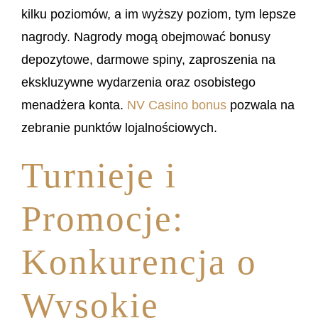
kilku poziomów, a im wyższy poziom, tym lepsze
nagrody. Nagrody mogą obejmować bonusy
depozytowe, darmowe spiny, zaproszenia na
ekskluzywne wydarzenia oraz osobistego
menadżera konta.
NV Casino bonus
pozwala na
zebranie punktów lojalnościowych.
Turnieje i
Promocje:
Konkurencja o
Wysokie