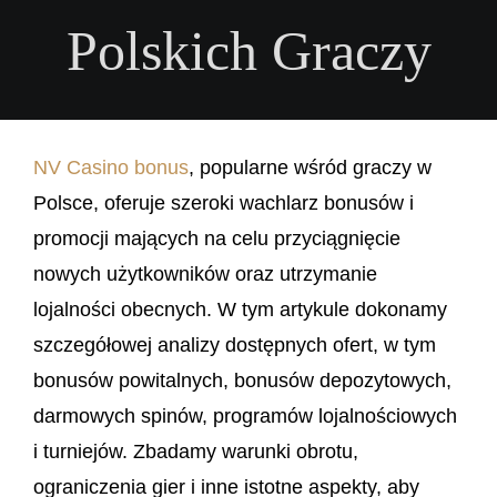
Polskich Graczy
NV Casino bonus
, popularne wśród graczy w
Polsce, oferuje szeroki wachlarz bonusów i
promocji mających na celu przyciągnięcie
nowych użytkowników oraz utrzymanie
lojalności obecnych. W tym artykule dokonamy
szczegółowej analizy dostępnych ofert, w tym
bonusów powitalnych, bonusów depozytowych,
darmowych spinów, programów lojalnościowych
i turniejów. Zbadamy warunki obrotu,
ograniczenia gier i inne istotne aspekty, aby