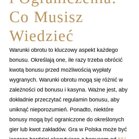
Co Musisz
Wiedzieć
Warunki obrotu to kluczowy aspekt każdego
bonusu. Określają one, ile razy trzeba obrócić
kwotą bonusu przed możliwością wypłaty
wygranych. Warunki obrotu mogą się różnić w
zależności od bonusu i kasyna. Ważne jest, aby
dokładnie przeczytać regulamin bonusu, aby
uniknąć nieporozumień. Ponadto, niektóre
bonusy mogą być ograniczone do określonych
gier lub kwot zakładów. Gra w Polska może być