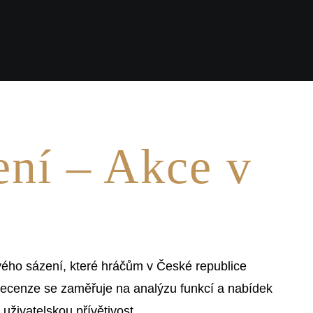
ení – Akce v
vého sázení, které hráčům v České republice
 recenze se zaměřuje na analýzu funkcí a nabídek
 uživatelskou přívětivost.