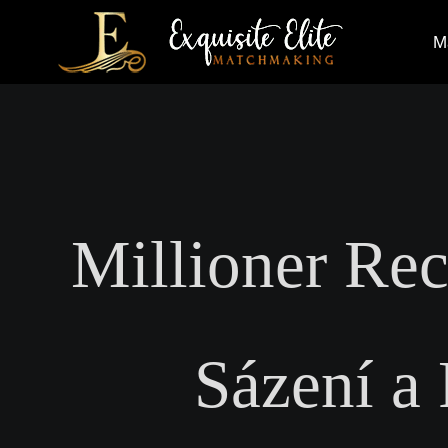
Skip
M
to
content
Millioner Re
Sázení a