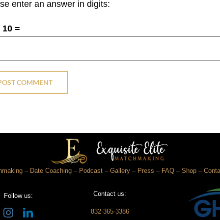
se enter an answer in digits:
 10 =
hmaking
–
Date Coaching
–
Podcast
–
Gallery
–
Press
–
FAQ
–
Shop
–
Conta
Contact us:
Follow us:
832-365-3386