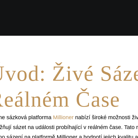
vod: Živé Sáz
eálném Čase
ne sázková platforma
Millioner
nabízí široké možnosti ži
ňují sázet na události probíhající v reálném čase. Tato
ho sázení na platformě Millioner a hodnotí jejich kvalitu a