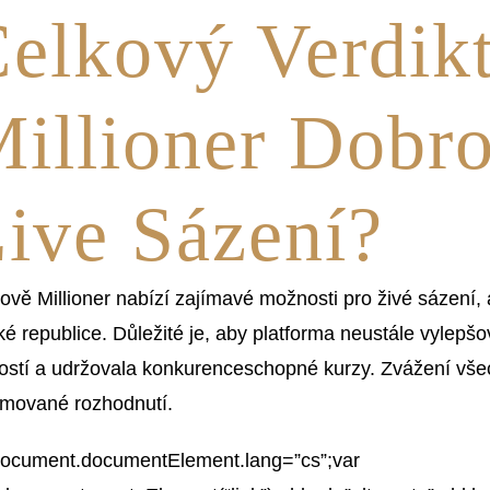
elkový Verdikt
illioner Dobr
ive Sázení?
ově Millioner nabízí zajímavé možnosti pro živé sázení, a
é republice. Důležité je, aby platforma neustále vylepš
ostí a udržovala konkurenceschopné kurzy. Zvážení všech
rmované rozhodnutí.
document.documentElement.lang=”cs”;var