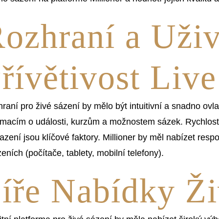
ozhraní a Uživ
řívětivost Liv
raní pro živé sázení by mělo být intuitivní a snadno ovla
rmacím o události, kurzům a možnostem sázek. Rychlost 
azení jsou klíčové faktory. Millioner by měl nabízet resp
zeních (počítače, tablety, mobilní telefony).
íře Nabídky Ž