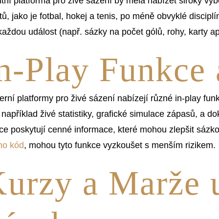
itní platforma pro živé sázení by měla nabízet široký vý
tů, jako je fotbal, hokej a tenis, po méně obvyklé disciplí
každou událost (např. sázky na počet gólů, rohy, karty ap
n-Play Funkce a
rní platformy pro živé sázení nabízejí různé in-play fun
například živé statistiky, grafické simulace zápasů, a d
ce poskytují cenné informace, které mohou zlepšit sázko
mo kód
, mohou tyto funkce vyzkoušet s menším rizikem.
urzy a Marže 