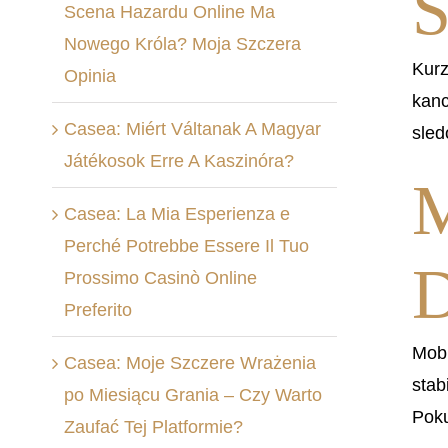
S
Scena Hazardu Online Ma
Nowego Króla? Moja Szczera
Kurz
Opinia
kanc
Casea: Miért Váltanak A Magyar
sled
Játékosok Erre A Kaszinóra?
M
Casea: La Mia Esperienza e
Perché Potrebbe Essere Il Tuo
D
Prossimo Casinò Online
Preferito
Mobi
Casea: Moje Szczere Wrażenia
stab
po Miesiącu Grania – Czy Warto
Poku
Zaufać Tej Platformie?