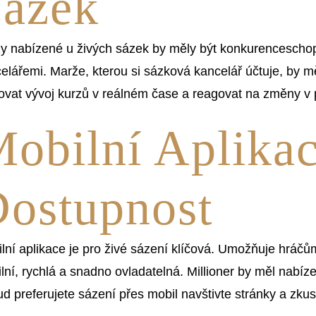
ázek
y nabízené u živých sázek by měly být konkurenceschop
elářemi. Marže, kterou si sázková kancelář účtuje, by m
ovat vývoj kurzů v reálném čase a reagovat na změny v 
obilní Aplikac
ostupnost
lní aplikace je pro živé sázení klíčová. Umožňuje hráčům
ilní, rychlá a snadno ovladatelná. Millioner by měl nabíze
d preferujete sázení přes mobil navštivte stránky a zkus