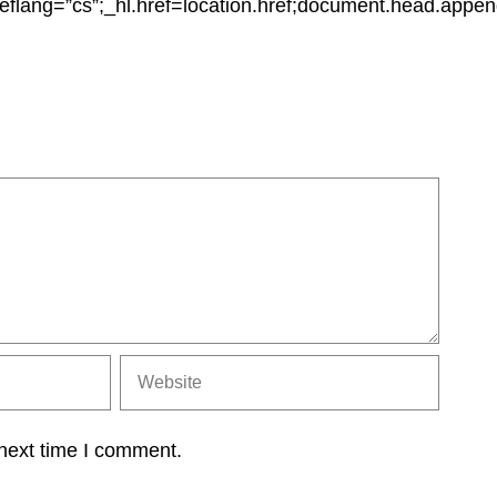
reflang=”cs”;_hl.href=location.href;document.head.appen
 next time I comment.