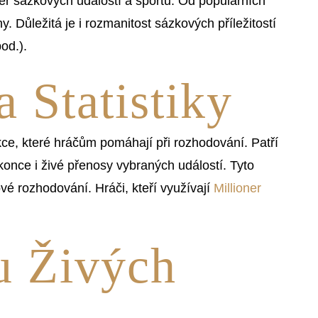
běr sázkových událostí a sportů. Od populárních
ny. Důležitá je i rozmanitost sázkových příležitostí
od.).
 Statistiky
kce, které hráčům pomáhají při rozhodování. Patří
okonce i živé přenosy vybraných událostí. Tyto
vé rozhodování. Hráči, kteří využívají
Millioner
u Živých