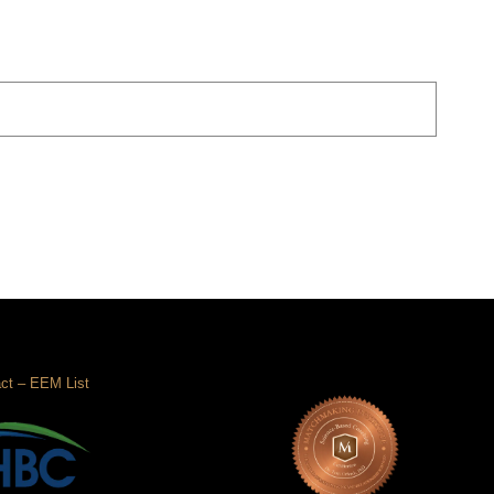
ct
–
EEM List