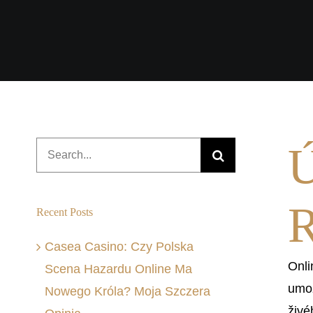
Ú
Search
for:
R
Recent Posts
Casea Casino: Czy Polska
Onli
Scena Hazardu Online Ma
umož
Nowego Króla? Moja Szczera
živé