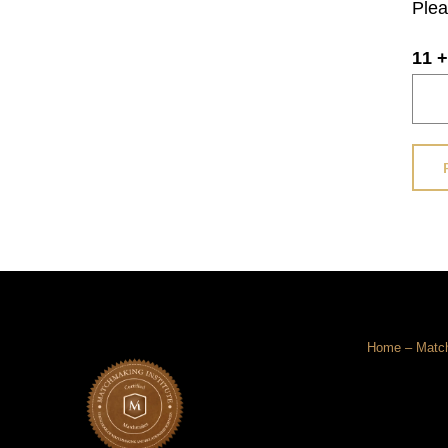
Plea
11 +
Home
–
Matc