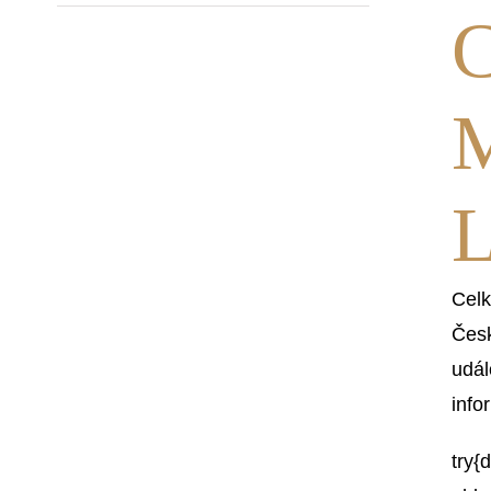
C
M
L
Celk
Česk
udál
info
try{