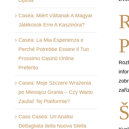
Opinia
R
Casea: Miért Váltanak A Magyar
Játékosok Erre A Kaszinóra?
P
Casea: La Mia Esperienza e
Perché Potrebbe Essere Il Tuo
Prossimo Casinò Online
Rozh
Preferito
info
zobr
Casea: Moje Szczere Wrażenia
zaří
po Miesiącu Grania – Czy Warto
Zaufać Tej Platformie?
Š
Caso Casea: Un’Analisi
Dettagliata della Nuova Stella