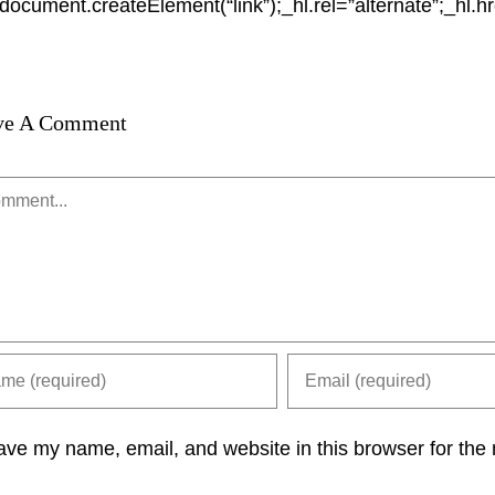
document.createElement(“link”);_hl.rel=”alternate”;_hl.h
ve A Comment
ment
ve my name, email, and website in this browser for the