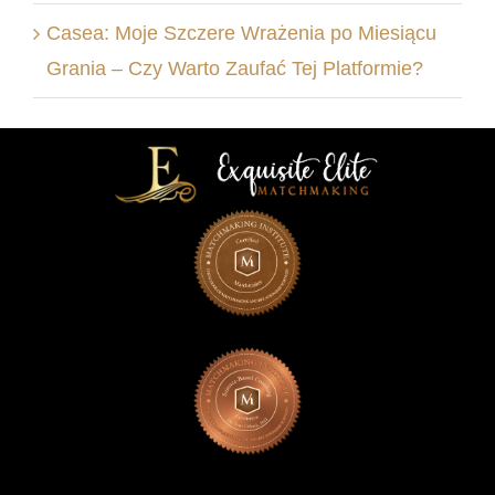
Casea: Moje Szczere Wrażenia po Miesiącu
Grania – Czy Warto Zaufać Tej Platformie?