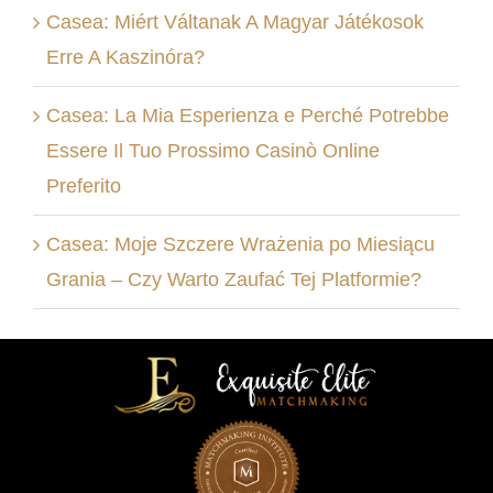
Casea: Miért Váltanak A Magyar Játékosok
Erre A Kaszinóra?
Casea: La Mia Esperienza e Perché Potrebbe
Essere Il Tuo Prossimo Casinò Online
Preferito
Casea: Moje Szczere Wrażenia po Miesiącu
Grania – Czy Warto Zaufać Tej Platformie?