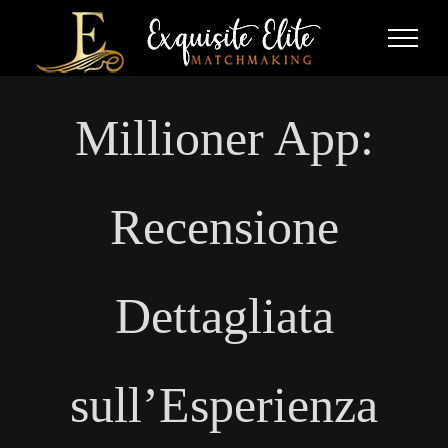
Skip
to
content
Millioner App:
Recensione
Dettagliata
sull’Esperienza