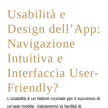
Usabilità e
Design dell’App:
Navigazione
Intuitiva e
Interfaccia User-
Friendly?
L’usabilità è un fattore cruciale per il successo di
un’app mobile. Valuteremo la facilità di