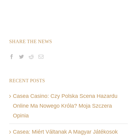
SHARE THE NEWS
RECENT POSTS
Casea Casino: Czy Polska Scena Hazardu
Online Ma Nowego Króla? Moja Szczera
Opinia
Casea: Miért Váltanak A Magyar Játékosok