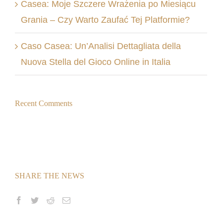
Casea: Moje Szczere Wrażenia po Miesiącu
Grania – Czy Warto Zaufać Tej Platformie?
Caso Casea: Un’Analisi Dettagliata della
Nuova Stella del Gioco Online in Italia
Recent Comments
SHARE THE NEWS