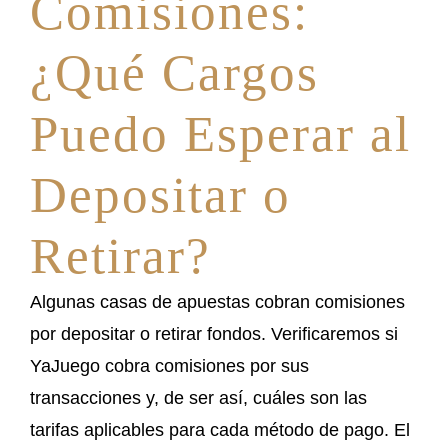
Comisiones:
¿Qué Cargos
Puedo Esperar al
Depositar o
Retirar?
Algunas casas de apuestas cobran comisiones
por depositar o retirar fondos. Verificaremos si
YaJuego cobra comisiones por sus
transacciones y, de ser así, cuáles son las
tarifas aplicables para cada método de pago. El