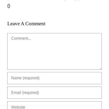
{}
Leave A Comment
Comment