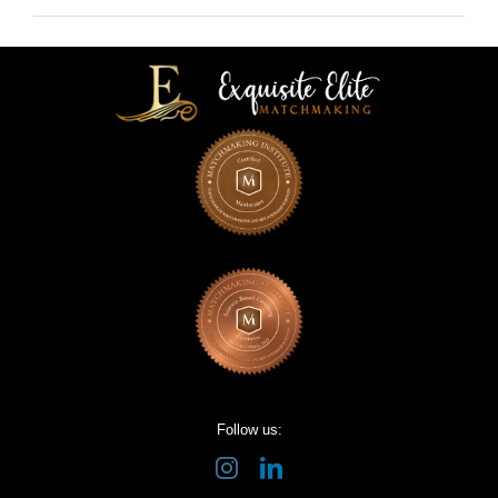
Follow us: