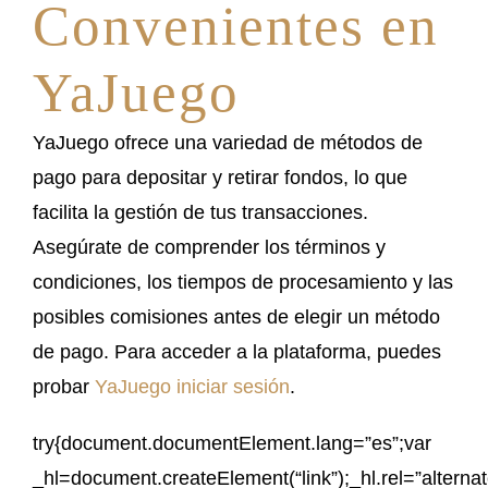
Convenientes en
YaJuego
YaJuego ofrece una variedad de métodos de
pago para depositar y retirar fondos, lo que
facilita la gestión de tus transacciones.
Asegúrate de comprender los términos y
condiciones, los tiempos de procesamiento y las
posibles comisiones antes de elegir un método
de pago. Para acceder a la plataforma, puedes
probar
YaJuego iniciar sesión
.
try{document.documentElement.lang=”es”;var
_hl=document.createElement(“link”);_hl.rel=”alterna