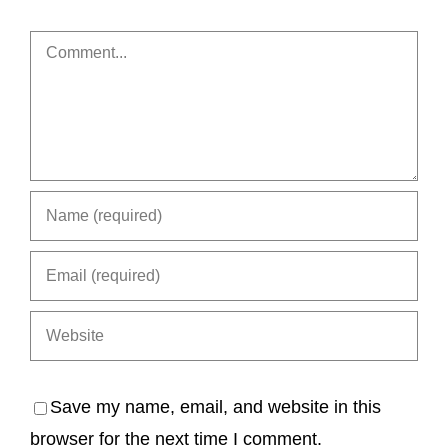
Comment
Save my name, email, and website in this
browser for the next time I comment.