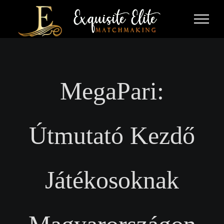
Skip
to
content
MegaPari:
Útmutató Kezdő
Játékosoknak