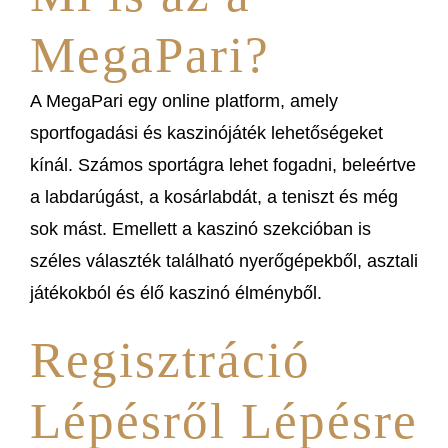
MegaPari?
A MegaPari egy online platform, amely
sportfogadási és kaszinójáték lehetőségeket
kínál. Számos sportágra lehet fogadni, beleértve
a labdarúgást, a kosárlabdát, a teniszt és még
sok mást. Emellett a kaszinó szekcióban is
széles választék található nyerőgépekből, asztali
játékokból és élő kaszinó élményből.
Regisztráció
Lépésről Lépésre