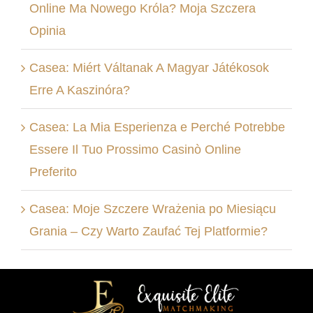
Online Ma Nowego Króla? Moja Szczera
Opinia
Casea: Miért Váltanak A Magyar Játékosok
Erre A Kaszinóra?
Casea: La Mia Esperienza e Perché Potrebbe
Essere Il Tuo Prossimo Casinò Online
Preferito
Casea: Moje Szczere Wrażenia po Miesiącu
Grania – Czy Warto Zaufać Tej Platformie?