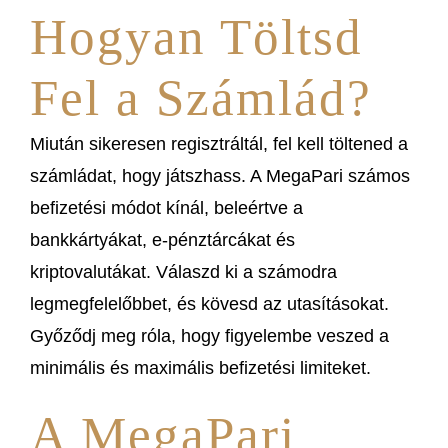
Hogyan Töltsd
Fel a Számlád?
Miután sikeresen regisztráltál, fel kell töltened a
számládat, hogy játszhass. A MegaPari számos
befizetési módot kínál, beleértve a
bankkártyákat, e-pénztárcákat és
kriptovalutákat. Válaszd ki a számodra
legmegfelelőbbet, és kövesd az utasításokat.
Győződj meg róla, hogy figyelembe veszed a
minimális és maximális befizetési limiteket.
A MegaPari