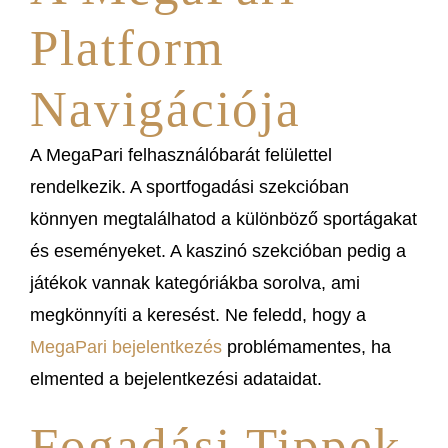
Platform
Navigációja
A MegaPari felhasználóbarát felülettel
rendelkezik. A sportfogadási szekcióban
könnyen megtalálhatod a különböző sportágakat
és eseményeket. A kaszinó szekcióban pedig a
játékok vannak kategóriákba sorolva, ami
megkönnyíti a keresést. Ne feledd, hogy a
MegaPari bejelentkezés
problémamentes, ha
elmented a bejelentkezési adataidat.
Fogadási Tippek