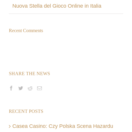
Nuova Stella del Gioco Online in Italia
Recent Comments
SHARE THE NEWS
RECENT POSTS
Casea Casino: Czy Polska Scena Hazardu