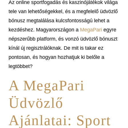
Az online sportfogadás és kaszinójátékok világa
tele van lehetőségekkel, és a megfelelő üdvözlő
bónusz megtalálása kulcsfontosságú lehet a
kezdéshez. Magyarországon a
MegaPari
egyre
népszerűbb platform, és vonzó üdvözlő bónuszt
kínál új regisztrálóknak. De mit is takar ez
pontosan, és hogyan hozhatjuk ki belőle a
legtöbbet?
A MegaPari
Üdvözlő
Ajánlatai: Sport