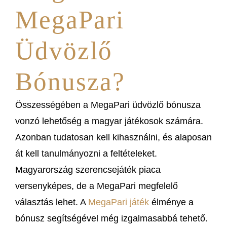
MegaPari
Üdvözlő
Bónusza?
Összességében a MegaPari üdvözlő bónusza
vonzó lehetőség a magyar játékosok számára.
Azonban tudatosan kell kihasználni, és alaposan
át kell tanulmányozni a feltételeket.
Magyarország szerencsejáték piaca
versenyképes, de a MegaPari megfelelő
választás lehet. A
MegaPari játék
élménye a
bónusz segítségével még izgalmasabbá tehető.