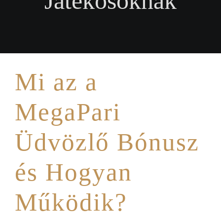
Játékosoknak
Mi az a
MegaPari
Üdvözlő Bónusz
és Hogyan
Működik?