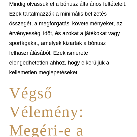
Mindig olvassuk el a bónusz általános feltételeit.
Ezek tartalmazzák a minimális befizetés
összegét, a megforgatási követelményeket, az
érvényességi időt, és azokat a játékokat vagy
sportágakat, amelyek kizártak a bónusz
felhasználásából. Ezek ismerete
elengedhetetlen ahhoz, hogy elkerüljük a
kellemetlen meglepetéseket.
Végső
Vélemény:
Megéri-e a