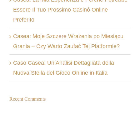
Essere Il Tuo Prossimo Casinò Online
Preferito
Casea: Moje Szczere Wrażenia po Miesiącu
Grania – Czy Warto Zaufać Tej Platformie?
Caso Casea: Un’Analisi Dettagliata della
Nuova Stella del Gioco Online in Italia
Recent Comments