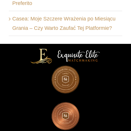
Preferito
Casea: Moje Szczere Wrażenia po Miesiącu
Grania – Czy Warto Zaufać Tej Platformie?