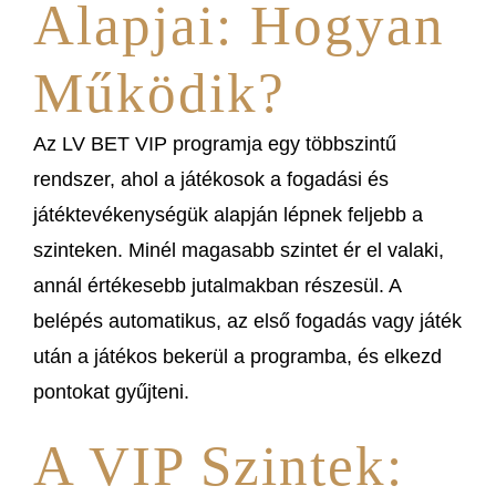
Alapjai: Hogyan
Működik?
Az LV BET VIP programja egy többszintű
rendszer, ahol a játékosok a fogadási és
játéktevékenységük alapján lépnek feljebb a
szinteken. Minél magasabb szintet ér el valaki,
annál értékesebb jutalmakban részesül. A
belépés automatikus, az első fogadás vagy játék
után a játékos bekerül a programba, és elkezd
pontokat gyűjteni.
A VIP Szintek: