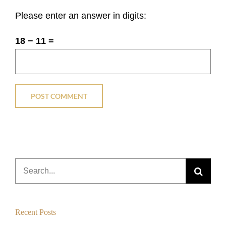
Please enter an answer in digits:
18 − 11 =
Search
for:
Recent Posts