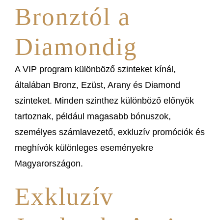
Bronztól a
Diamondig
A VIP program különböző szinteket kínál,
általában Bronz, Ezüst, Arany és Diamond
szinteket. Minden szinthez különböző előnyök
tartoznak, például magasabb bónuszok,
személyes számlavezető, exkluzív promóciók és
meghívók különleges eseményekre
Magyarországon.
Exkluzív