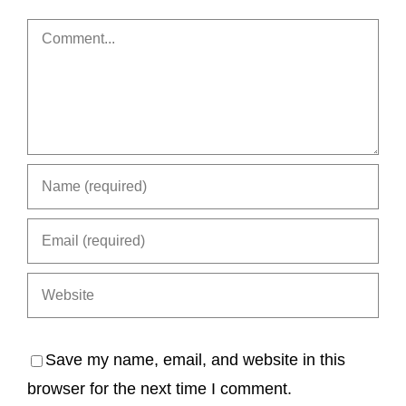
Comment
Save my name, email, and website in this
browser for the next time I comment.