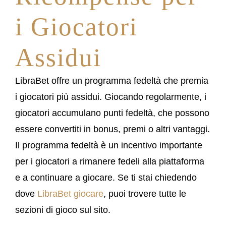
i Giocatori
Assidui
LibraBet offre un programma fedeltà che premia
i giocatori più assidui. Giocando regolarmente, i
giocatori accumulano punti fedeltà, che possono
essere convertiti in bonus, premi o altri vantaggi.
Il programma fedeltà è un incentivo importante
per i giocatori a rimanere fedeli alla piattaforma
e a continuare a giocare. Se ti stai chiedendo
dove
LibraBet giocare
, puoi trovere tutte le
sezioni di gioco sul sito.