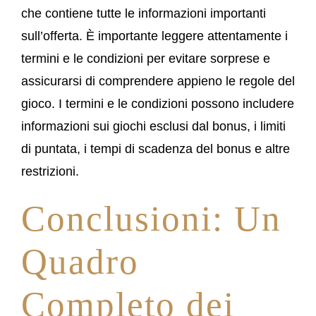
che contiene tutte le informazioni importanti
sull’offerta. È importante leggere attentamente i
termini e le condizioni per evitare sorprese e
assicurarsi di comprendere appieno le regole del
gioco. I termini e le condizioni possono includere
informazioni sui giochi esclusi dal bonus, i limiti
di puntata, i tempi di scadenza del bonus e altre
restrizioni.
Conclusioni: Un
Quadro
Completo dei