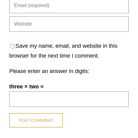
Save my name, email, and website in this
browser for the next time I comment.
Please enter an answer in digits:
three × two =