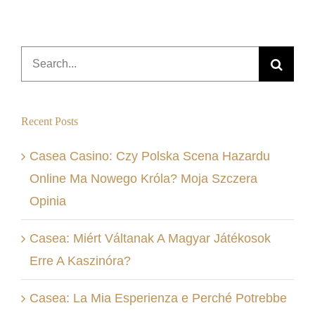
Search
for:
Recent Posts
Casea Casino: Czy Polska Scena Hazardu
Online Ma Nowego Króla? Moja Szczera
Opinia
Casea: Miért Váltanak A Magyar Játékosok
Erre A Kaszinóra?
Casea: La Mia Esperienza e Perché Potrebbe