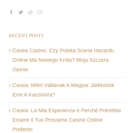
RECENT POSTS
Casea Casino: Czy Polska Scena Hazardu
Online Ma Nowego Króla? Moja Szczera
Opinia
Casea: Miért Váltanak A Magyar Játékosok
Erre A Kaszinóra?
Casea: La Mia Esperienza e Perché Potrebbe
Essere Il Tuo Prossimo Casinò Online
Preferito