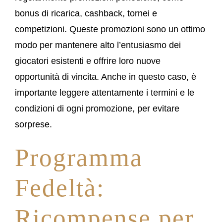
bonus di ricarica, cashback, tornei e
competizioni. Queste promozioni sono un ottimo
modo per mantenere alto l’entusiasmo dei
giocatori esistenti e offrire loro nuove
opportunità di vincita. Anche in questo caso, è
importante leggere attentamente i termini e le
condizioni di ogni promozione, per evitare
sorprese.
Programma
Fedeltà:
Ricompense per