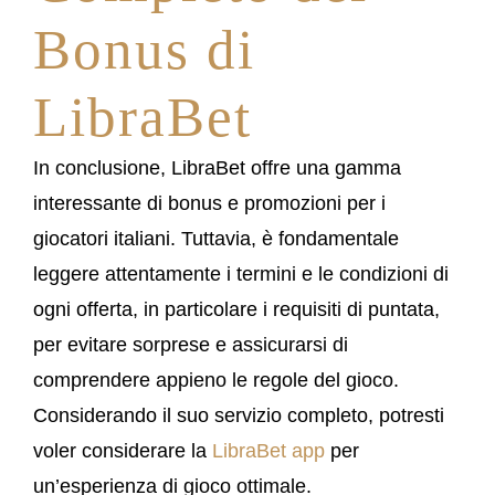
Bonus di
LibraBet
In conclusione, LibraBet offre una gamma
interessante di bonus e promozioni per i
giocatori italiani. Tuttavia, è fondamentale
leggere attentamente i termini e le condizioni di
ogni offerta, in particolare i requisiti di puntata,
per evitare sorprese e assicurarsi di
comprendere appieno le regole del gioco.
Considerando il suo servizio completo, potresti
voler considerare la
LibraBet app
per
un’esperienza di gioco ottimale.