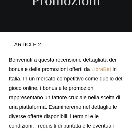
Promozioni
—ARTICLE 2—
Benvenuti a questa recensione dettagliata dei
bonus e delle promozioni offerti da
LibraBet
in
Italia. In un mercato competitivo come quello del
gioco online, i bonus e le promozioni
rappresentano un fattore cruciale nella scelta di
una piattaforma. Esamineremo nel dettaglio le
diverse offerte disponibili, i termini e le
condizioni, i requisiti di puntata e le eventuali