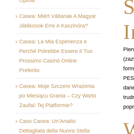
S
Opinia
Casea: Miért Váltanak A Magyar
I
Játékosok Erre A Kaszinóra?
Casea: La Mia Esperienza e
Pier
Perché Potrebbe Essere Il Tuo
(zaz
Prossimo Casinò Online
form
Preferito
PESE
Casea: Moje Szczere Wrażenia
dane
po Miesiącu Grania – Czy Warto
trud
Zaufać Tej Platformie?
popr
Caso Casea: Un’Analisi
W
Dettagliata della Nuova Stella