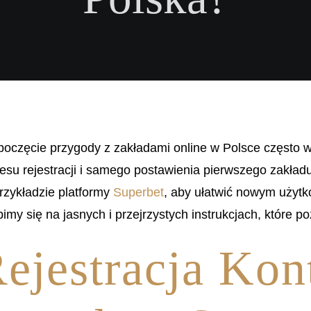
oczęcie przygody z zakładami online w Polsce często wi
esu rejestracji i samego postawienia pierwszego zakład
rzykładzie platformy
Superbet
, aby ułatwić nowym użyt
imy się na jasnych i przejrzystych instrukcjach, które
ejestracja Kon