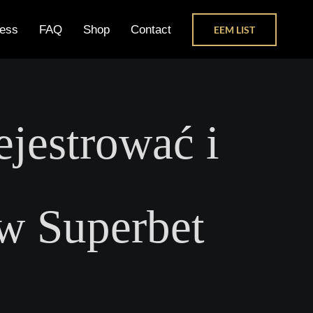
ess
FAQ
Shop
Contact
EEM LIST
ejestrować i
w Superbet