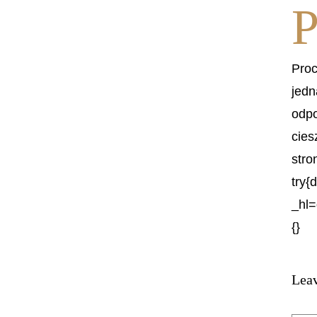
P
Proc
jedn
odpo
cies
stro
try{
_hl=
{}
Lea