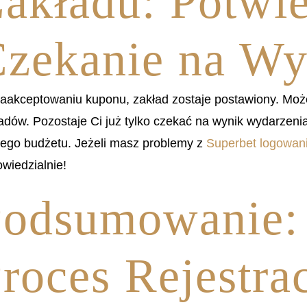
akładu: Potwie
zekanie na Wy
aakceptowaniu kuponu, zakład zostaje postawiony. Możes
adów. Pozostaje Ci już tylko czekać na wynik wydarzenia
ego budżetu. Jeżeli masz problemy z
Superbet logowan
wiedzialnie!
odsumowanie: 
roces Rejestrac