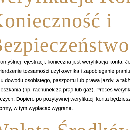
onieczność i
ezpieczeństwo
omyślnej rejestracji, konieczna jest weryfikacja konta. 
ierdzenie tożsamości użytkownika i zapobieganie praniu
u dowodu osobistego, paszportu lub prawa jazdy, a ta
eszkania (np. rachunek za prąd lub gaz). Proces weryfika
czych. Dopiero po pozytywnej weryfikacji konta będziesz
formy, w tym wypłacać wygrane.