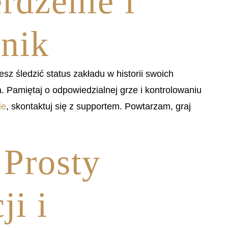
rdzenie i
nik
z śledzić status zakładu w historii swoich
. Pamiętaj o odpowiedzialnej grze i kontrolowaniu
ie
, skontaktuj się z supportem. Powtarzam, graj
Prosty
ji i