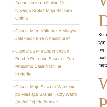
W
Scena Hazardu Online Ma
Nowego Króla? Moja Szczera
D
Opinia
Casea: Miért Váltanak A Magyar
Kole
Játékosok Erre A Kaszinóra?
tym 
popu
Casea: La Mia Esperienza e
post
Perché Potrebbe Essere Il Tuo
meto
Prossimo Casinò Online
Preferito
W
Casea: Moje Szczere Wrażenia
po Miesiącu Grania – Czy Warto
P
Zaufać Tej Platformie?