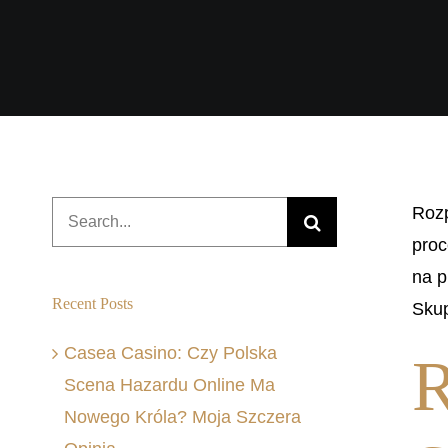
Search
Rozp
for:
proc
na p
Recent Posts
Skup
Casea Casino: Czy Polska
R
Scena Hazardu Online Ma
Nowego Króla? Moja Szczera