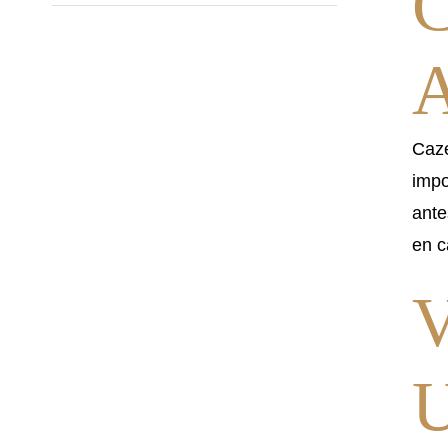
C
A
Caze
impo
ante
en c
V
U