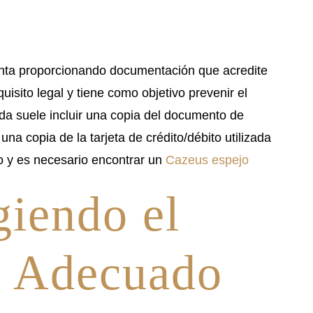
cuenta proporcionando documentación que acredite
uisito legal y tiene como objetivo prevenir el
da suele incluir una copia del documento de
na copia de la tarjeta de crédito/débito utilizada
ado y es necesario encontrar un
Cazeus espejo
giendo el
o Adecuado