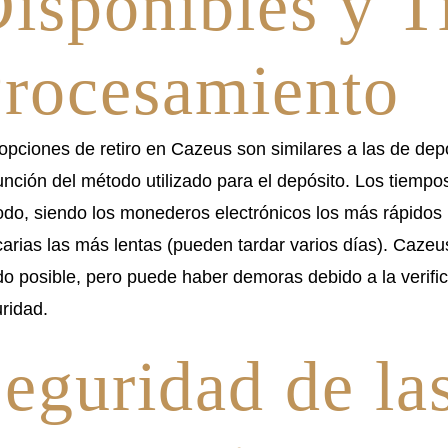
isponibles y 
rocesamiento
opciones de retiro en Cazeus son similares a las de dep
unción del método utilizado para el depósito. Los tiempo
do, siendo los monederos electrónicos los más rápidos (
arias las más lentas (pueden tardar varios días). Cazeus
do posible, pero puede haber demoras debido a la verific
ridad.
eguridad de la