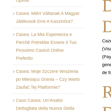
D
Opinia
Casea: Miért Váltanak A Magyar
D
Játékosok Erre A Kaszinóra?
Casea: La Mia Esperienza e
Caze
Perché Potrebbe Essere Il Tuo
(Vis
Prossimo Casinò Online
(Pay
Preferito
gene
Casea: Moje Szczere Wrażenia
de f
po Miesiącu Grania – Czy Warto
R
Zaufać Tej Platformie?
Caso Casea: Un’Analisi
Dettagliata della Nuova Stella