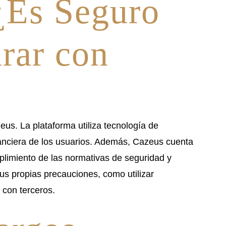
¿Es Seguro
irar con
us. La plataforma utiliza tecnología de
nanciera de los usuarios. Además, Cazeus cuenta
mplimiento de las normativas de seguridad y
us propias precauciones, como utilizar
 con terceros.