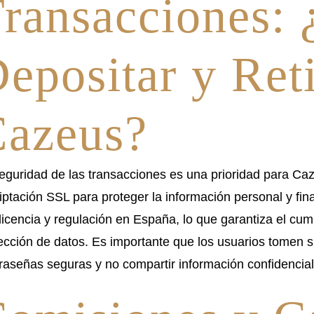
ransacciones: 
epositar y Ret
azeus?
eguridad de las transacciones es una prioridad para Caze
iptación SSL para proteger la información personal y fi
licencia y regulación en España, lo que garantiza el cu
ección de datos. Es importante que los usuarios tomen s
raseñas seguras y no compartir información confidencial