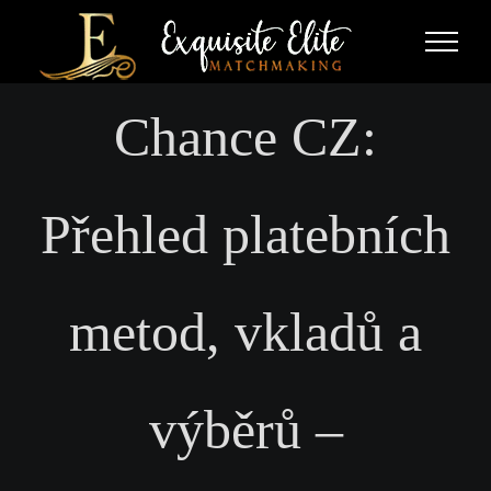
Skip
to
content
Chance CZ:
Přehled platebních
metod, vkladů a
výběrů –