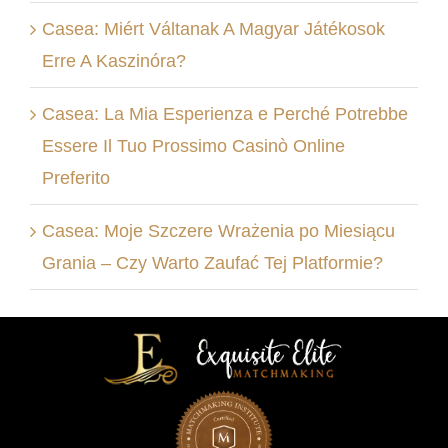
Casea: Miért Váltanak A Magyar Játékosok
Erre A Kaszinóra?
Casea: La Mia Esperienza e Perché Potrebbe
Essere Il Tuo Prossimo Casinò Online
Preferito
Casea: Moje Szczere Wrażenia po Miesiącu
Grania – Czy Warto Zaufać Tej Platformie?