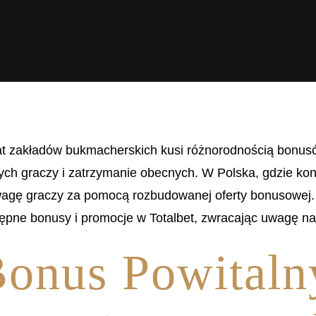
t zakładów bukmacherskich kusi różnorodnością bonusów
ch graczy i zatrzymanie obecnych. W Polska, gdzie konk
agę graczy za pomocą rozbudowanej oferty bonusowej.
ępne bonusy i promocje w Totalbet, zwracając uwagę na i
onus Powitaln