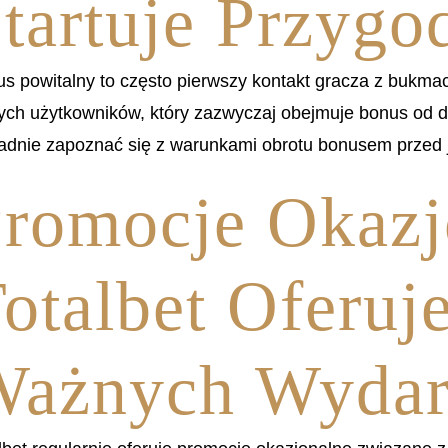
tartuje Przygo
s powitalny to często pierwszy kontakt gracza z bukmac
ch użytkowników, który zazwyczaj obejmuje bonus od de
adnie zapoznać się z warunkami obrotu bonusem przed 
romocje Okazj
otalbet Oferuj
ażnych Wydar