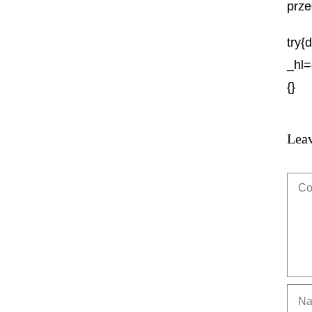
prze
try{
_hl=
{}
Lea
Com