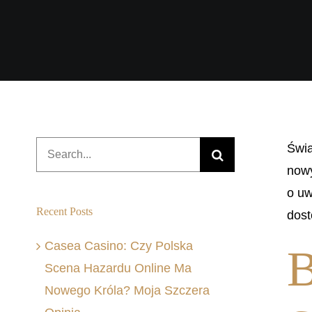
Search
Świa
for:
nowy
o uw
Recent Posts
dost
Casea Casino: Czy Polska
B
Scena Hazardu Online Ma
Nowego Króla? Moja Szczera