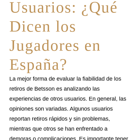
Usuarios: ¿Qué
Dicen los
Jugadores en
España?
La mejor forma de evaluar la fiabilidad de los
retiros de Betsson es analizando las
experiencias de otros usuarios. En general, las
opiniones son variadas. Algunos usuarios
reportan retiros rápidos y sin problemas,
mientras que otros se han enfrentado a
demoras o complicaciones. Es importante tener