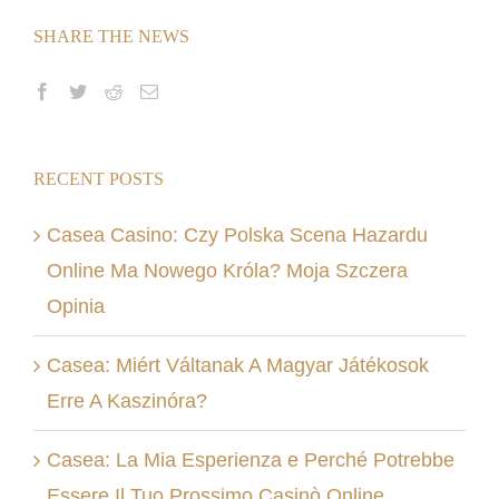
SHARE THE NEWS
RECENT POSTS
Casea Casino: Czy Polska Scena Hazardu
Online Ma Nowego Króla? Moja Szczera
Opinia
Casea: Miért Váltanak A Magyar Játékosok
Erre A Kaszinóra?
Casea: La Mia Esperienza e Perché Potrebbe
Essere Il Tuo Prossimo Casinò Online