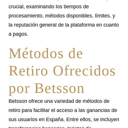
crucial, examinando los tiempos de
procesamiento, métodos disponibles, límites, y
la reputación general de la plataforma en cuanto
a pagos.
Métodos de
Retiro Ofrecidos
por Betsson
Betsson ofrece una variedad de métodos de
retiro para facilitar el acceso a las ganancias de
sus usuarios en España. Entre ellos, se incluyen