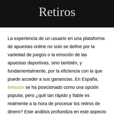
Retiros
La experiencia de un usuario en una plataforma
de apuestas online no solo se define por la
variedad de juegos o la emoción de las
apuestas deportivas, sino también, y
fundamentalmente, por la eficiencia con la que
puede acceder a sus ganancias. En España,
Betsson
se ha posicionado como una opción
popular, pero ¿qué tan rápido y fiable es
realmente a la hora de procesar los retiros de
dinero? Este análisis profundiza en este aspecto