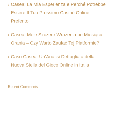
Casea: La Mia Esperienza e Perché Potrebbe
Essere Il Tuo Prossimo Casinò Online
Preferito
Casea: Moje Szczere Wrażenia po Miesiącu
Grania – Czy Warto Zaufać Tej Platformie?
Caso Casea: Un’Analisi Dettagliata della
Nuova Stella del Gioco Online in Italia
Recent Comments