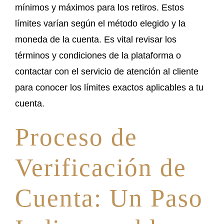
mínimos y máximos para los retiros. Estos
límites varían según el método elegido y la
moneda de la cuenta. Es vital revisar los
términos y condiciones de la plataforma o
contactar con el servicio de atención al cliente
para conocer los límites exactos aplicables a tu
cuenta.
Proceso de
Verificación de
Cuenta: Un Paso