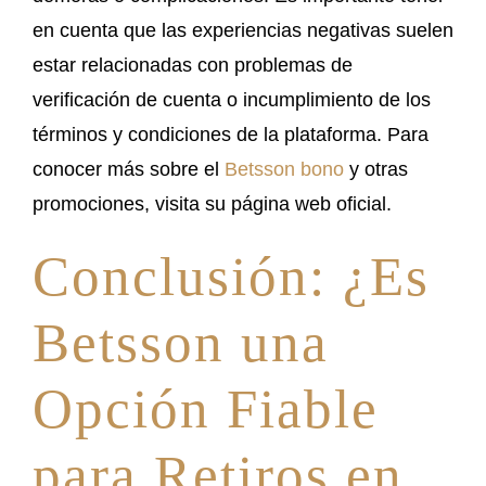
en cuenta que las experiencias negativas suelen
estar relacionadas con problemas de
verificación de cuenta o incumplimiento de los
términos y condiciones de la plataforma. Para
conocer más sobre el
Betsson bono
y otras
promociones, visita su página web oficial.
Conclusión: ¿Es
Betsson una
Opción Fiable
para Retiros en