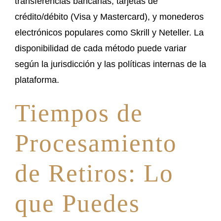
transferencias bancarias, tarjetas de
crédito/débito (Visa y Mastercard), y monederos
electrónicos populares como Skrill y Neteller. La
disponibilidad de cada método puede variar
según la jurisdicción y las políticas internas de la
plataforma.
Tiempos de
Procesamiento
de Retiros: Lo
que Puedes