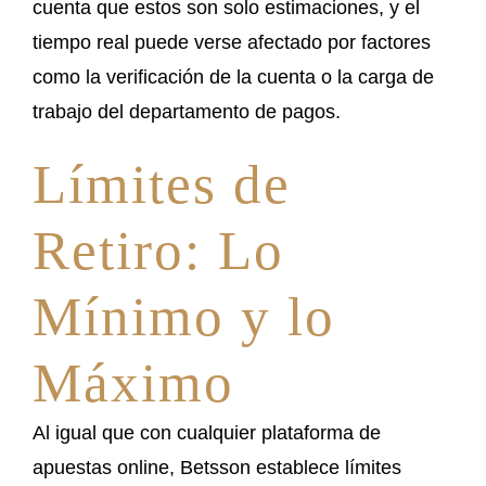
cuenta que estos son solo estimaciones, y el
tiempo real puede verse afectado por factores
como la verificación de la cuenta o la carga de
trabajo del departamento de pagos.
Límites de
Retiro: Lo
Mínimo y lo
Máximo
Al igual que con cualquier plataforma de
apuestas online, Betsson establece límites