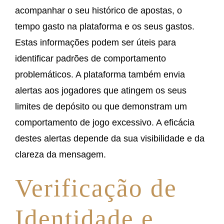
acompanhar o seu histórico de apostas, o
tempo gasto na plataforma e os seus gastos.
Estas informações podem ser úteis para
identificar padrões de comportamento
problemáticos. A plataforma também envia
alertas aos jogadores que atingem os seus
limites de depósito ou que demonstram um
comportamento de jogo excessivo. A eficácia
destes alertas depende da sua visibilidade e da
clareza da mensagem.
Verificação de
Identidade e