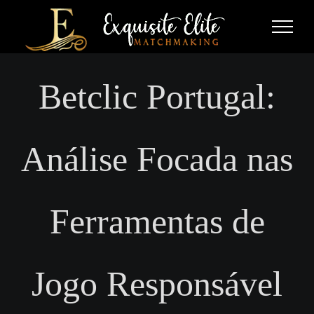
Skip
to
content
Betclic Portugal:
Análise Focada nas
Ferramentas de
Jogo Responsável