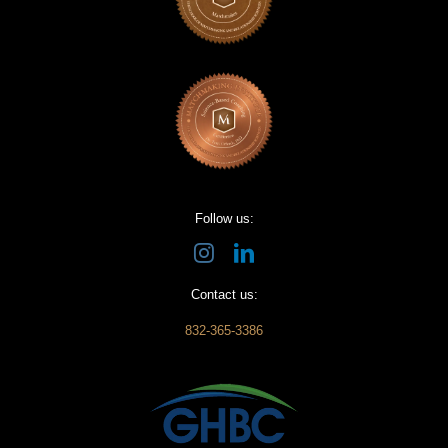
Follow us:
Contact us:
832-365-3386