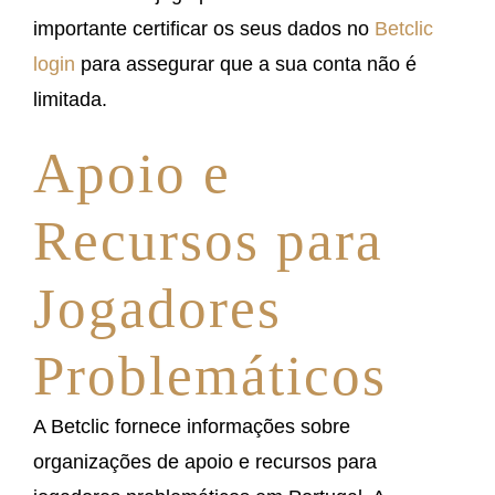
importante certificar os seus dados no
Betclic
login
para assegurar que a sua conta não é
limitada.
Apoio e
Recursos para
Jogadores
Problemáticos
A Betclic fornece informações sobre
organizações de apoio e recursos para