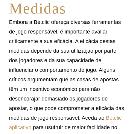
Medidas
Embora a Betclic ofereça diversas ferramentas
de jogo responsável, é importante avaliar
criticamente a sua eficácia. A eficácia destas
medidas depende da sua utilização por parte
dos jogadores e da sua capacidade de
influenciar o comportamento de jogo. Alguns
críticos argumentam que as casas de apostas
têm um incentivo económico para não
desencorajar demasiado os jogadores de
apostar, o que pode comprometer a eficácia das
medidas de jogo responsável. Aceda ao
Betclic
aplicativo
para usufruir de maior facilidade no