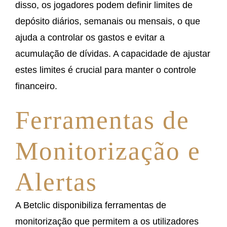
disso, os jogadores podem definir limites de
depósito diários, semanais ou mensais, o que
ajuda a controlar os gastos e evitar a
acumulação de dívidas. A capacidade de ajustar
estes limites é crucial para manter o controle
financeiro.
Ferramentas de
Monitorização e
Alertas
A Betclic disponibiliza ferramentas de
monitorização que permitem a os utilizadores