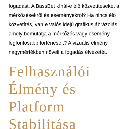
fogadást. A BassBet kínál-e élő közvetítéseket a
mérkőzésekről és eseményekről? Ha nincs élő
közvetítés, van-e valós idejű grafikus ábrázolás,
amely bemutatja a mérkőzés vagy esemény
legfontosabb történéseit? A vizuális élmény
nagymértékben növeli a fogadás élvezetét.
Felhasználói
Élmény és
Platform
Stabilitása