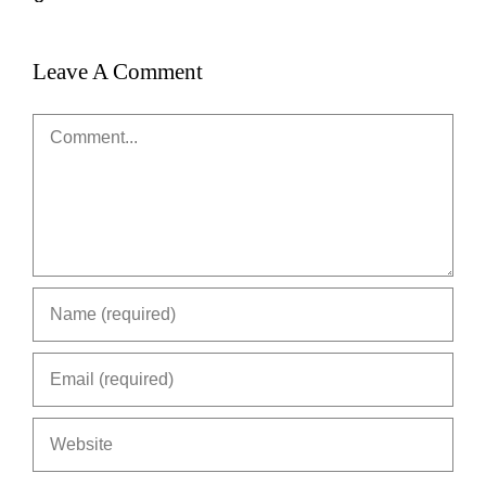
Leave A Comment
Comment