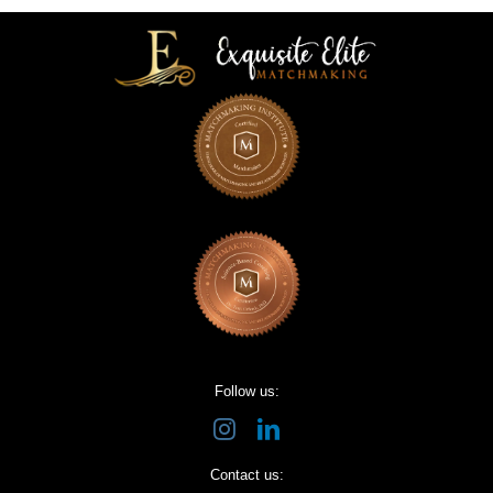
Follow us:
Contact us: