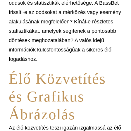
oddsok és statisztikák elérhetősége. A BassBet
frissíti-e az oddsokat a mérkőzés vagy esemény
alakulásának megfelelően? Kínál-e részletes
statisztikákat, amelyek segítenek a pontosabb
döntések meghozatalában? A valós idejű
információk kulcsfontosságúak a sikeres élő
fogadáshoz.
Élő Közvetítés
és Grafikus
Ábrázolás
Az élő közvetítés teszi igazán izgalmassá az élő