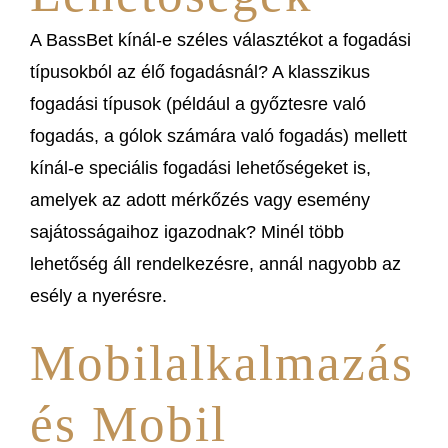
A BassBet kínál-e széles választékot a fogadási
típusokból az élő fogadásnál? A klasszikus
fogadási típusok (például a győztesre való
fogadás, a gólok számára való fogadás) mellett
kínál-e speciális fogadási lehetőségeket is,
amelyek az adott mérkőzés vagy esemény
sajátosságaihoz igazodnak? Minél több
lehetőség áll rendelkezésre, annál nagyobb az
esély a nyerésre.
Mobilalkalmazás
és Mobil