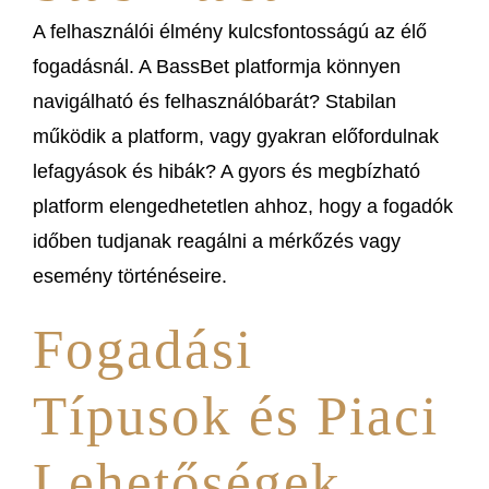
A felhasználói élmény kulcsfontosságú az élő
fogadásnál. A BassBet platformja könnyen
navigálható és felhasználóbarát? Stabilan
működik a platform, vagy gyakran előfordulnak
lefagyások és hibák? A gyors és megbízható
platform elengedhetetlen ahhoz, hogy a fogadók
időben tudjanak reagálni a mérkőzés vagy
esemény történéseire.
Fogadási
Típusok és Piaci
Lehetőségek