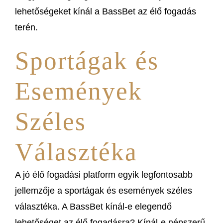
lehetőségeket kínál a BassBet az élő fogadás
terén.
Sportágak és
Események
Széles
Választéka
A jó élő fogadási platform egyik legfontosabb
jellemzője a sportágak és események széles
választéka. A BassBet kínál-e elegendő
lehetőséget az élő fogadásra? Kínál-e népszerű