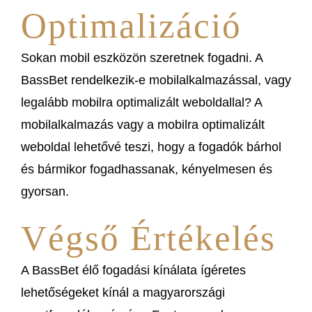
Optimalizáció
Sokan mobil eszközön szeretnek fogadni. A
BassBet rendelkezik-e mobilalkalmazással, vagy
legalább mobilra optimalizált weboldallal? A
mobilalkalmazás vagy a mobilra optimalizált
weboldal lehetővé teszi, hogy a fogadók bárhol
és bármikor fogadhassanak, kényelmesen és
gyorsan.
Végső Értékelés
A BassBet élő fogadási kínálata ígéretes
lehetőségeket kínál a magyarországi