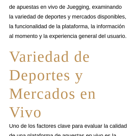
de apuestas en vivo de Juegging, examinando
la variedad de deportes y mercados disponibles,
la funcionalidad de la plataforma, la información
al momento y la experiencia general del usuario.
Variedad de
Deportes y
Mercados en
Vivo
Uno de los factores clave para evaluar la calidad
de una plataforma de apuestas en vivo es la