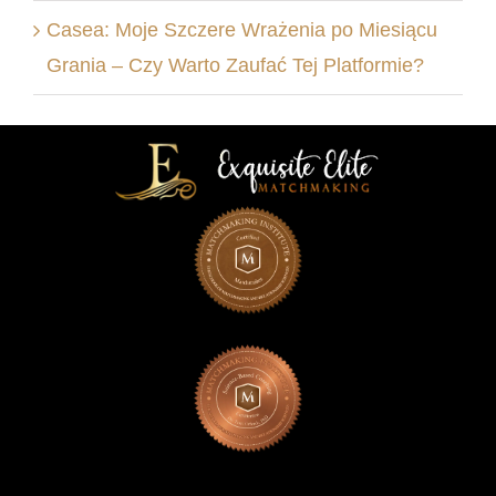
Casea: Moje Szczere Wrażenia po Miesiącu
Grania – Czy Warto Zaufać Tej Platformie?