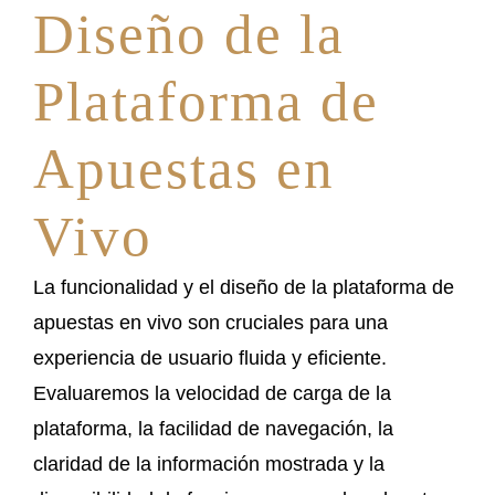
Diseño de la
Plataforma de
Apuestas en
Vivo
La funcionalidad y el diseño de la plataforma de
apuestas en vivo son cruciales para una
experiencia de usuario fluida y eficiente.
Evaluaremos la velocidad de carga de la
plataforma, la facilidad de navegación, la
claridad de la información mostrada y la