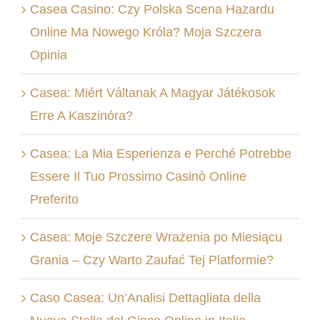
Casea Casino: Czy Polska Scena Hazardu
Online Ma Nowego Króla? Moja Szczera
Opinia
Casea: Miért Váltanak A Magyar Játékosok
Erre A Kaszinóra?
Casea: La Mia Esperienza e Perché Potrebbe
Essere Il Tuo Prossimo Casinò Online
Preferito
Casea: Moje Szczere Wrażenia po Miesiącu
Grania – Czy Warto Zaufać Tej Platformie?
Caso Casea: Un’Analisi Dettagliata della