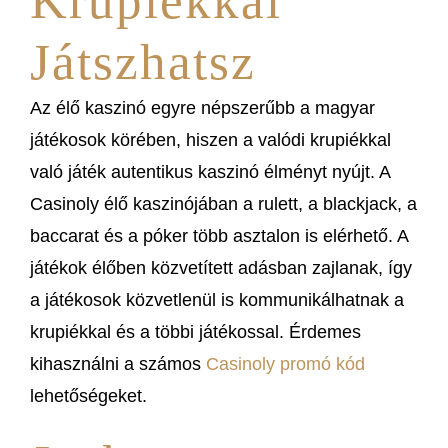
Krupiékkal
Játszhatsz
Az élő kaszinó egyre népszerűbb a magyar
játékosok körében, hiszen a valódi krupiékkal
való játék autentikus kaszinó élményt nyújt. A
Casinoly élő kaszinójában a rulett, a blackjack, a
baccarat és a póker több asztalon is elérhető. A
játékok élőben közvetített adásban zajlanak, így
a játékosok közvetlenül is kommunikálhatnak a
krupiékkal és a többi játékossal. Érdemes
kihasználni a számos
Casinoly promó kód
lehetőségeket.