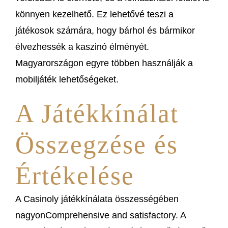
könnyen kezelhető. Ez lehetővé teszi a
játékosok számára, hogy bárhol és bármikor
élvezhessék a kaszinó élményét.
Magyarországon egyre többen használják a
mobiljáték lehetőségeket.
A Játékkínálat
Összegzése és
Értékelése
A Casinoly játékkínálata összességében
nagyonComprehensive and satisfactory. A