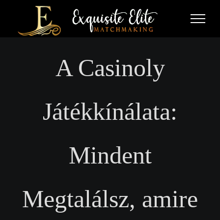
Skip
to
content
A Casinoly
Játékkínálata:
Mindent
Megtalálsz, amire