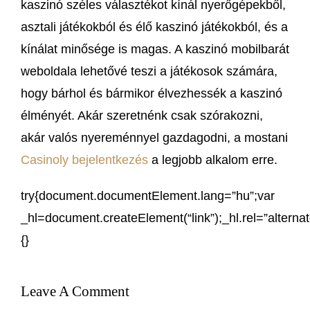
kaszinó széles választékot kínál nyerőgépekből,
asztali játékokból és élő kaszinó játékokból, és a
kínálat minősége is magas. A kaszinó mobilbarát
weboldala lehetővé teszi a játékosok számára,
hogy bárhol és bármikor élvezhessék a kaszinó
élményét. Akár szeretnénk csak szórakozni,
akár valós nyereménnyel gazdagodni, a mostani
Casinoly bejelentkezés
a legjobb alkalom erre.
try{document.documentElement.lang=”hu”;var
_hl=document.createElement(“link”);_hl.rel=”alterna
{}
Leave A Comment