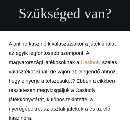
Szükséged van?
A online kaszinó kiválasztásakor a játékkínálat
az egyik legfontosabb szempont. A
magyarországi játékosoknak a
Casinoly
széles
választékot kínál, de vajon ez elegendő ahhoz,
hogy elnyerje a tetszésüket? Ebben a cikkben
részletesen megvizsgáljuk a Casinoly
játékkönyvtárát, különös tekintettel a
nyerőgépekre, az asztali játékokra és az élő
kaszinóra.