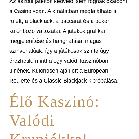
Az asztali játékok kedvelői sem fognak csalódni
a Casinolyban. A kínálatban megtalálható a
rulett, a blackjack, a baccarat és a póker
különböző változatai. A játékok grafikai
megjelenítése és hanghatásai magas
színvonalúak, így a játékosok szinte úgy
érezhetik, mintha egy valódi kaszinóban
ülnének. Különösen ajánlott a European
Roulette és a Classic Blackjack kipróbálása.
Élő Kaszinó:
Valódi