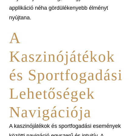
applikáció néha gördülékenyebb élményt
nyújtana.
A
Kaszinójátékok
és Sportfogadási
Lehetőségek
Navigációja
A kaszinójátékok és sportfogadási események
közötti navigáció egyszerű és intuitív. A