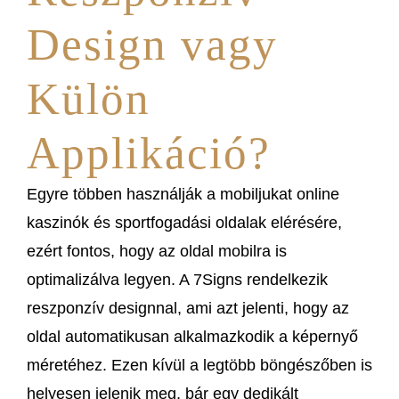
Design vagy
Külön
Applikáció?
Egyre többen használják a mobiljukat online
kaszinók és sportfogadási oldalak elérésére,
ezért fontos, hogy az oldal mobilra is
optimalizálva legyen. A 7Signs rendelkezik
reszponzív designnal, ami azt jelenti, hogy az
oldal automatikusan alkalmazkodik a képernyő
méretéhez. Ezen kívül a legtöbb böngészőben is
helyesen jelenik meg, bár egy dedikált