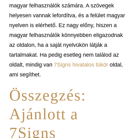
magyar felhasználók számára. A szövegek
helyesen vannak lefordítva, és a felület magyar
nyelven is elérhető. Ez nagy előny, hiszen a
magyar felhasználók könnyebben eligazodnak
az oldalon, ha a saját nyelvükön látják a
tartalmakat. Ha pedig esetleg nem találod az
oldalt, mindig van
7Signs hivatalos tükör
oldal,
ami segíthet.
Összegzés:
Ajánlott a
7Signs