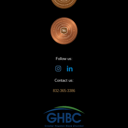
Follow us:
Contact us:
832-365-3386