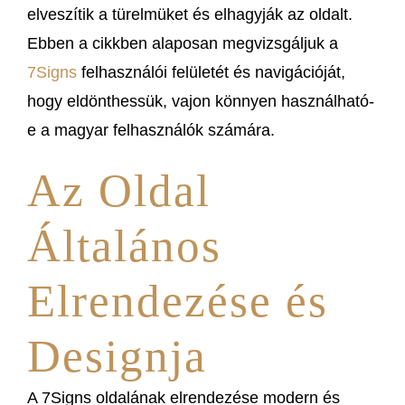
elveszítik a türelmüket és elhagyják az oldalt.
Ebben a cikkben alaposan megvizsgáljuk a
7Signs
felhasználói felületét és navigációját,
hogy eldönthessük, vajon könnyen használható-
e a magyar felhasználók számára.
Az Oldal
Általános
Elrendezése és
Designja
A 7Signs oldalának elrendezése modern és