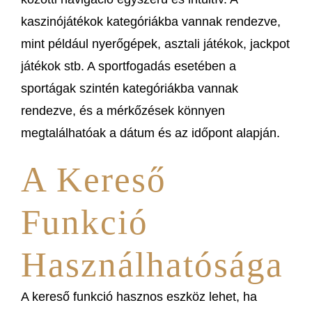
kaszinójátékok kategóriákba vannak rendezve,
mint például nyerőgépek, asztali játékok, jackpot
játékok stb. A sportfogadás esetében a
sportágak szintén kategóriákba vannak
rendezve, és a mérkőzések könnyen
megtalálhatóak a dátum és az időpont alapján.
A Kereső
Funkció
Használhatósága
A kereső funkció hasznos eszköz lehet, ha