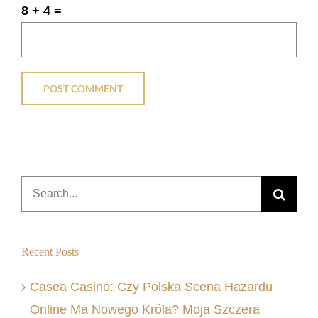
8 + 4 =
Search
for:
Recent Posts
Casea Casino: Czy Polska Scena Hazardu
Online Ma Nowego Króla? Moja Szczera