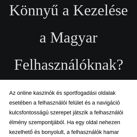
Könnyű a Kezelése
a Magyar
Felhasználóknak?
Az online kaszinók és sportfogadási oldalak
esetében a felhasználói felület és a navigáció
kulcsfontosságú szerepet játszik a felhasználói
élmény szempontjából. Ha egy oldal nehezen
kezelhető és bonyolult, a felhasználók hamar